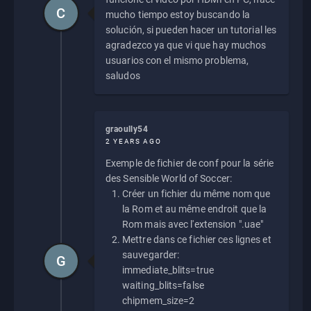
C
mucho tiempo estoy buscando la
solución, si pueden hacer un tutorial les
agradezco ya que vi que hay muchos
usuarios con el mismo problema,
saludos
graoully54
2 YEARS AGO
Exemple de fichier de conf pour la série
des Sensible World of Soccer:
Créer un fichier du même nom que
la Rom et au même endroit que la
Rom mais avec l'extension ".uae"
Mettre dans ce fichier ces lignes et
sauvegarder:
G
immediate_blits=true
waiting_blits=false
chipmem_size=2