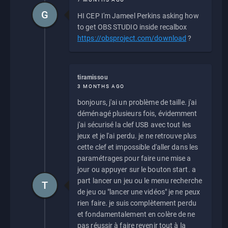
G
HI CEP I'm Jameel Perkins asking how
to get OBS STUDIO inside recalbox
https://obsproject.com/download
?
tiramissou
3 MONTHS AGO
bonjours, j'ai un problème de taille. j'ai
déménagé plusieurs fois, évidemment
j'ai sécurisé la clef USB avec tout les
jeux et je l'ai perdu. je ne retrouve plus
cette clef et impossible d'aller dans les
paramétrages pour faire une mise a
jour ou appuyer sur le bouton start. a
part lancer un jeu ou le menu recherche
T
de jeu ou "lancer une vidéos" je ne peux
rien faire. je suis complètement perdu
et fondamentalement en colère de ne
pas réussir à faire revenir tout à la