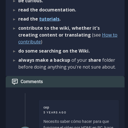
be curious.
read the documentation.
read the
tutorials
.
contribute to the wiki, whether it's
creating content or translating
(see
How to
contribute
)
do some searching on the Wiki.
always make a backup
of your
share
folder
before doing anything you're not sure about.
Comments
cep
5 YEARS AGO
Necesito saber cómo hacer para que
funcione el vídeo por HDMI en PC, hace