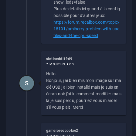
show_leds=false
Plus de détails ici quand à la config
possible pour d'autres jeux:
https://forum.recalbox.com/topic/
18191/amiberry-problem-with-uae-
files-and-the-cpu-speed
sintineddi1969
7 MONTHS AGO
Hello
Bonjour, j ai bien mis mon image sur ma
S
clé USB j ai bien installé mais je suis en
écran noir j'ai lu comment modifier mais
la je suis perdu, pourriez vous m aider
s'il vous plait .Merci
gameroreocookie2
7 MONTHS AGO