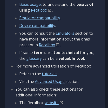
Basic usage
, to understand the
basics of
using
Recalbox
.
Emulator compatibility
.
Device compatibility
.
You can consult the
Emulators
section to
have more information about the ones
present in
Recalbox
.
If some
terms
are
too technical
for you,
the
glossary
can be a
valuable tool
.
For more advanced utilization of Recalbox:
Refer to the
tutorials
.
Visit the
Advanced Usage
section.
You can also check these sections for
additional information:
The Recalbox
website
.