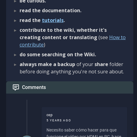
be curious.
read the documentation.
read the
tutorials
.
contribute to the wiki, whether it's
creating content or translating
(see
How to
contribute
)
do some searching on the Wiki.
always make a backup
of your
share
folder
before doing anything you're not sure about.
Comments
cep
5 YEARS AGO
Necesito saber cómo hacer para que
funcione el vídeo por HDMI en PC, hace