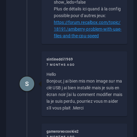
show_leds=false
Plus de détails ici quand à la config
possible pour d'autres jeux:
https://forum.recalbox.com/topic/
18191/amiberry-problem-with-uae-
files-and-the-cpu-speed
sintineddi1969
7 MONTHS AGO
Hello
Bonjour, j ai bien mis mon image sur ma
S
clé USB j ai bien installé mais je suis en
écran noir j'ai lu comment modifier mais
la je suis perdu, pourriez vous m aider
s'il vous plait .Merci
gameroreocookie2
7 MONTHS AGO