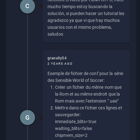
C
mucho tiempo estoy buscando la
solución, si pueden hacer un tutorial les
agradezco ya que vi que hay muchos
usuarios con el mismo problema,
saludos
graoully54
2 YEARS AGO
Exemple de fichier de conf pour la série
des Sensible World of Soccer:
Créer un fichier du même nom que
la Rom et au même endroit que la
Rom mais avec l'extension ".uae"
Mettre dans ce fichier ces lignes et
sauvegarder:
G
immediate_blits=true
waiting_blits=false
chipmem_size=2