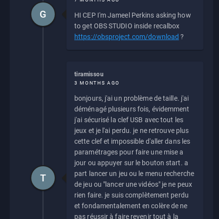
G
HI CEP I'm Jameel Perkins asking how
to get OBS STUDIO inside recalbox
https://obsproject.com/download
?
tiramissou
3 MONTHS AGO
bonjours, j'ai un problème de taille. j'ai
déménagé plusieurs fois, évidemment
j'ai sécurisé la clef USB avec tout les
jeux et je l'ai perdu. je ne retrouve plus
cette clef et impossible d'aller dans les
paramétrages pour faire une mise a
jour ou appuyer sur le bouton start. a
part lancer un jeu ou le menu recherche
T
de jeu ou "lancer une vidéos" je ne peux
rien faire. je suis complètement perdu
et fondamentalement en colère de ne
pas réussir à faire revenir tout à la