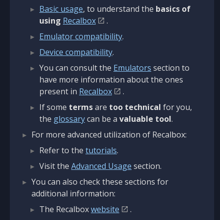
Basic usage
, to understand the
basics of
using
Recalbox
.
Emulator compatibility
.
Device compatibility
.
You can consult the
Emulators
section to
have more information about the ones
present in
Recalbox
.
If some
terms
are
too technical
for you,
the
glossary
can be a
valuable tool
.
For more advanced utilization of Recalbox:
Refer to the
tutorials
.
Visit the
Advanced Usage
section.
You can also check these sections for
additional information:
The Recalbox
website
.