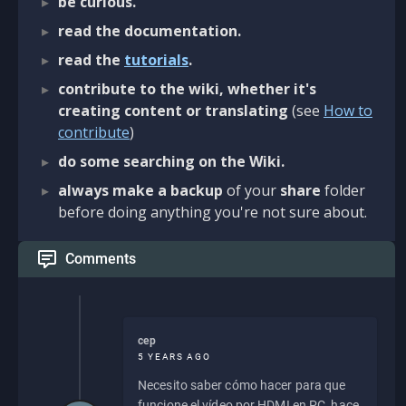
be curious.
read the documentation.
read the
tutorials
.
contribute to the wiki, whether it's
creating content or translating
(see
How to
contribute
)
do some searching on the Wiki.
always make a backup
of your
share
folder
before doing anything you're not sure about.
Comments
cep
5 YEARS AGO
Necesito saber cómo hacer para que
funcione el vídeo por HDMI en PC, hace