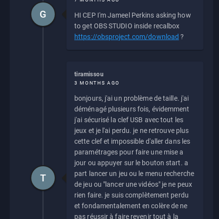
G
HI CEP I'm Jameel Perkins asking how
to get OBS STUDIO inside recalbox
https://obsproject.com/download
?
tiramissou
3 MONTHS AGO
bonjours, j'ai un problème de taille. j'ai
déménagé plusieurs fois, évidemment
j'ai sécurisé la clef USB avec tout les
jeux et je l'ai perdu. je ne retrouve plus
cette clef et impossible d'aller dans les
paramétrages pour faire une mise a
jour ou appuyer sur le bouton start. a
part lancer un jeu ou le menu recherche
T
de jeu ou "lancer une vidéos" je ne peux
rien faire. je suis complètement perdu
et fondamentalement en colère de ne
pas réussir à faire revenir tout à la