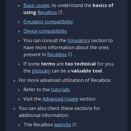
Basic usage
, to understand the
basics of
using
Recalbox
.
Emulator compatibility
.
Device compatibility
.
You can consult the
Emulators
section to
have more information about the ones
present in
Recalbox
.
If some
terms
are
too technical
for you,
the
glossary
can be a
valuable tool
.
For more advanced utilization of Recalbox:
Refer to the
tutorials
.
Visit the
Advanced Usage
section.
You can also check these sections for
additional information:
The Recalbox
website
.