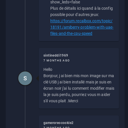
show_leds=false
Plus de détails ici quand à la config
possible pour d'autres jeux:
https://forum.recalbox.com/topic/
18191/amiberry-problem-with-uae-
files-and-the-cpu-speed
sintineddi1969
7 MONTHS AGO
Hello
Bonjour, j ai bien mis mon image sur ma
S
clé USB j ai bien installé mais je suis en
écran noir j'ai lu comment modifier mais
la je suis perdu, pourriez vous m aider
s'il vous plait .Merci
gameroreocookie2
7 MONTHS AGO