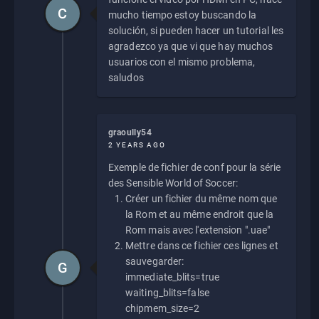
C
mucho tiempo estoy buscando la
solución, si pueden hacer un tutorial les
agradezco ya que vi que hay muchos
usuarios con el mismo problema,
saludos
graoully54
2 YEARS AGO
Exemple de fichier de conf pour la série
des Sensible World of Soccer:
Créer un fichier du même nom que
la Rom et au même endroit que la
Rom mais avec l'extension ".uae"
Mettre dans ce fichier ces lignes et
sauvegarder:
G
immediate_blits=true
waiting_blits=false
chipmem_size=2