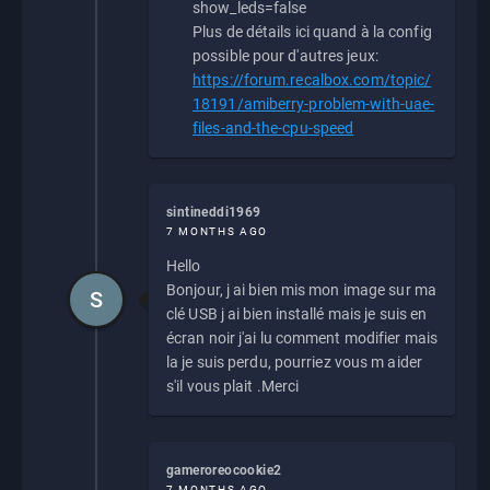
show_leds=false
Plus de détails ici quand à la config
possible pour d'autres jeux:
https://forum.recalbox.com/topic/
18191/amiberry-problem-with-uae-
files-and-the-cpu-speed
sintineddi1969
7 MONTHS AGO
Hello
Bonjour, j ai bien mis mon image sur ma
S
clé USB j ai bien installé mais je suis en
écran noir j'ai lu comment modifier mais
la je suis perdu, pourriez vous m aider
s'il vous plait .Merci
gameroreocookie2
7 MONTHS AGO