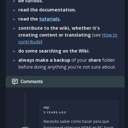
be curious.
read the documentation.
read the
tutorials
.
contribute to the wiki, whether it's
creating content or translating
(see
How to
contribute
)
do some searching on the Wiki.
always make a backup
of your
share
folder
before doing anything you're not sure about.
Comments
cep
5 YEARS AGO
Necesito saber cómo hacer para que
funcione el vídeo por HDMI en PC, hace