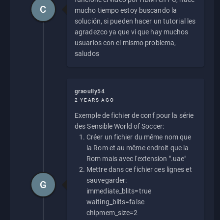
C
mucho tiempo estoy buscando la
solución, si pueden hacer un tutorial les
agradezco ya que vi que hay muchos
usuarios con el mismo problema,
saludos
graoully54
2 YEARS AGO
Exemple de fichier de conf pour la série
des Sensible World of Soccer:
Créer un fichier du même nom que
la Rom et au même endroit que la
Rom mais avec l'extension ".uae"
Mettre dans ce fichier ces lignes et
sauvegarder:
G
immediate_blits=true
waiting_blits=false
chipmem_size=2