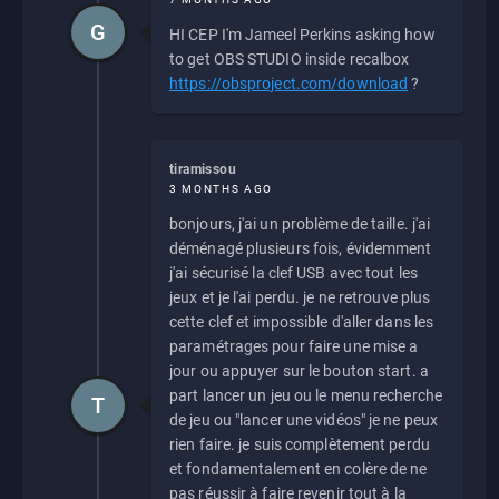
G
HI CEP I'm Jameel Perkins asking how
to get OBS STUDIO inside recalbox
https://obsproject.com/download
?
tiramissou
3 MONTHS AGO
bonjours, j'ai un problème de taille. j'ai
déménagé plusieurs fois, évidemment
j'ai sécurisé la clef USB avec tout les
jeux et je l'ai perdu. je ne retrouve plus
cette clef et impossible d'aller dans les
paramétrages pour faire une mise a
jour ou appuyer sur le bouton start. a
part lancer un jeu ou le menu recherche
T
de jeu ou "lancer une vidéos" je ne peux
rien faire. je suis complètement perdu
et fondamentalement en colère de ne
pas réussir à faire revenir tout à la