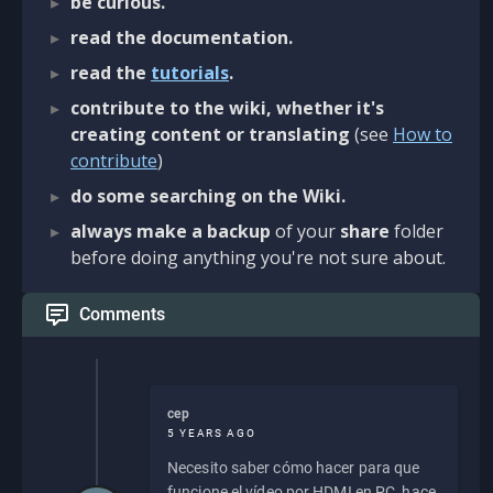
be curious.
read the documentation.
read the
tutorials
.
contribute to the wiki, whether it's
creating content or translating
(see
How to
contribute
)
do some searching on the Wiki.
always make a backup
of your
share
folder
before doing anything you're not sure about.
Comments
cep
5 YEARS AGO
Necesito saber cómo hacer para que
funcione el vídeo por HDMI en PC, hace