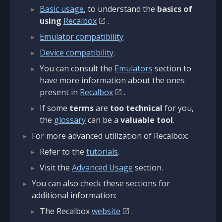
Basic usage
, to understand the
basics of
using
Recalbox
.
Emulator compatibility
.
Device compatibility
.
You can consult the
Emulators
section to
have more information about the ones
present in
Recalbox
.
If some
terms
are
too technical
for you,
the
glossary
can be a
valuable tool
.
For more advanced utilization of Recalbox:
Refer to the
tutorials
.
Visit the
Advanced Usage
section.
You can also check these sections for
additional information:
The Recalbox
website
.