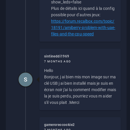
show_leds=false
Plus de détails ici quand à la config
possible pour d'autres jeux:
https://forum.recalbox.com/topic/
18191/amiberry-problem-with-uae-
files-and-the-cpu-speed
sintineddi1969
7 MONTHS AGO
Hello
Bonjour, j ai bien mis mon image sur ma
S
clé USB j ai bien installé mais je suis en
écran noir j'ai lu comment modifier mais
la je suis perdu, pourriez vous m aider
s'il vous plait .Merci
gameroreocookie2
7 MONTHS AGO