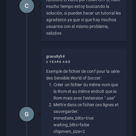
C
mucho tiempo estoy buscando la
solución, si pueden hacer un tutorial les
agradezco ya que vi que hay muchos
usuarios con el mismo problema,
saludos
graoully54
2 YEARS AGO
Exemple de fichier de conf pour la série
des Sensible World of Soccer:
Créer un fichier du même nom que
la Rom et au même endroit que la
Rom mais avec l'extension ".uae"
Mettre dans ce fichier ces lignes et
sauvegarder:
G
immediate_blits=true
waiting_blits=false
chipmem_size=2