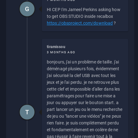
G
HI CEP I'm Jameel Perkins asking how
to get OBS STUDIO inside recalbox
https://obsproject.com/download
?
tiramissou
3 MONTHS AGO
bonjours, j'ai un problème de taille. j'ai
déménagé plusieurs fois, évidemment
j'ai sécurisé la clef USB avec tout les
jeux et je l'ai perdu. je ne retrouve plus
cette clef et impossible d'aller dans les
paramétrages pour faire une mise a
jour ou appuyer sur le bouton start. a
part lancer un jeu ou le menu recherche
T
de jeu ou "lancer une vidéos" je ne peux
rien faire. je suis complètement perdu
et fondamentalement en colère de ne
pas réussir à faire revenir tout à la