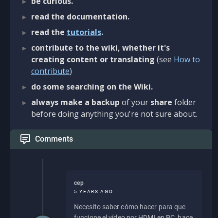
be curious.
read the documentation.
read the
tutorials
.
contribute to the wiki, whether it's
creating content or translating
(see
How to
contribute
)
do some searching on the Wiki.
always make a backup
of your
share
folder
before doing anything you're not sure about.
Comments
cep
5 YEARS AGO
Necesito saber cómo hacer para que
funcione el vídeo por HDMI en PC, hace