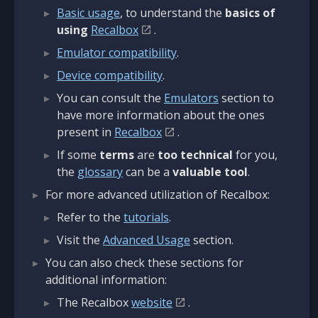
Basic usage
, to understand the
basics of
using
Recalbox
.
Emulator compatibility
.
Device compatibility
.
You can consult the
Emulators
section to
have more information about the ones
present in
Recalbox
.
If some
terms
are
too technical
for you,
the
glossary
can be a
valuable tool
.
For more advanced utilization of Recalbox:
Refer to the
tutorials
.
Visit the
Advanced Usage
section.
You can also check these sections for
additional information:
The Recalbox
website
.