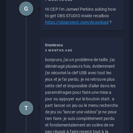
G
HI CEP I'm Jameel Perkins asking how
to get OBS STUDIO inside recalbox
https://obsproject.com/download
?
tiramissou
3 MONTHS AGO
bonjours, j'ai un problème de taille. j'ai
déménagé plusieurs fois, évidemment
j'ai sécurisé la clef USB avec tout les
jeux et je l'ai perdu. je ne retrouve plus
cette clef et impossible d'aller dans les
paramétrages pour faire une mise a
jour ou appuyer sur le bouton start. a
part lancer un jeu ou le menu recherche
T
de jeu ou "lancer une vidéos" je ne peux
rien faire. je suis complètement perdu
et fondamentalement en colère de ne
pas réussir à faire revenir tout à la