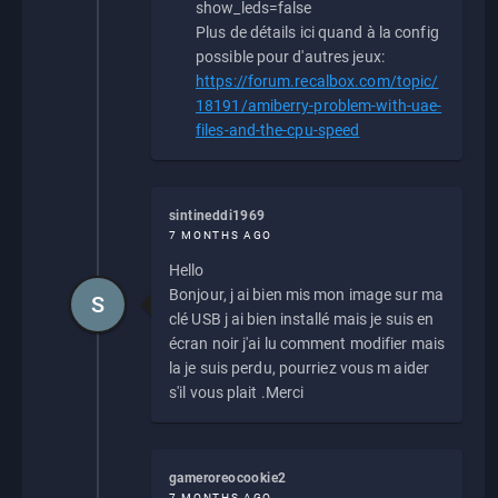
show_leds=false
Plus de détails ici quand à la config
possible pour d'autres jeux:
https://forum.recalbox.com/topic/
18191/amiberry-problem-with-uae-
files-and-the-cpu-speed
sintineddi1969
7 MONTHS AGO
Hello
Bonjour, j ai bien mis mon image sur ma
S
clé USB j ai bien installé mais je suis en
écran noir j'ai lu comment modifier mais
la je suis perdu, pourriez vous m aider
s'il vous plait .Merci
gameroreocookie2
7 MONTHS AGO