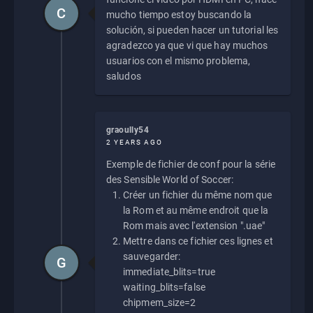
C
mucho tiempo estoy buscando la
solución, si pueden hacer un tutorial les
agradezco ya que vi que hay muchos
usuarios con el mismo problema,
saludos
graoully54
2 YEARS AGO
Exemple de fichier de conf pour la série
des Sensible World of Soccer:
Créer un fichier du même nom que
la Rom et au même endroit que la
Rom mais avec l'extension ".uae"
Mettre dans ce fichier ces lignes et
sauvegarder:
G
immediate_blits=true
waiting_blits=false
chipmem_size=2