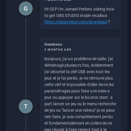
G
HI CEP I'm Jameel Perkins asking how
to get OBS STUDIO inside recalbox
https://obsproject.com/download
?
tiramissou
3 MONTHS AGO
bonjours, j'ai un problème de taille. j'ai
déménagé plusieurs fois, évidemment
j'ai sécurisé la clef USB avec tout les
jeux et je l'ai perdu. je ne retrouve plus
cette clef et impossible d'aller dans les
paramétrages pour faire une mise a
jour ou appuyer sur le bouton start. a
part lancer un jeu ou le menu recherche
T
de jeu ou "lancer une vidéos" je ne peux
rien faire. je suis complètement perdu
et fondamentalement en colère de ne
pas réussir à faire revenir tout à la