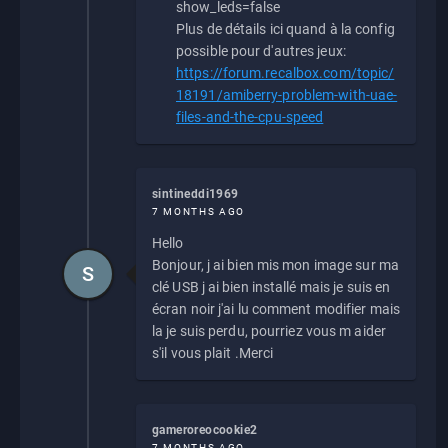
show_leds=false
Plus de détails ici quand à la config
possible pour d'autres jeux:
https://forum.recalbox.com/topic/
18191/amiberry-problem-with-uae-
files-and-the-cpu-speed
sintineddi1969
7 MONTHS AGO
Hello
Bonjour, j ai bien mis mon image sur ma
S
clé USB j ai bien installé mais je suis en
écran noir j'ai lu comment modifier mais
la je suis perdu, pourriez vous m aider
s'il vous plait .Merci
gameroreocookie2
7 MONTHS AGO