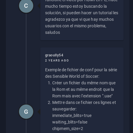
C
mucho tiempo estoy buscando la
solución, si pueden hacer un tutorial les
agradezco ya que vi que hay muchos
usuarios con el mismo problema,
saludos
graoully54
2 YEARS AGO
Exemple de fichier de conf pour la série
des Sensible World of Soccer:
Créer un fichier du même nom que
la Rom et au même endroit que la
Rom mais avec l'extension ".uae"
Mettre dans ce fichier ces lignes et
sauvegarder:
G
immediate_blits=true
waiting_blits=false
chipmem_size=2