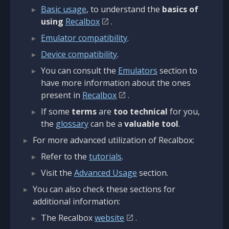
Basic usage
, to understand the
basics of
using
Recalbox
.
Emulator compatibility
.
Device compatibility
.
You can consult the
Emulators
section to
have more information about the ones
present in
Recalbox
.
If some
terms
are
too technical
for you,
the
glossary
can be a
valuable tool
.
For more advanced utilization of Recalbox:
Refer to the
tutorials
.
Visit the
Advanced Usage
section.
You can also check these sections for
additional information:
The Recalbox
website
.