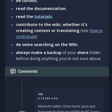
be curious.
read the documentation.
read the
tutorials
.
contribute to the wiki, whether it's
creating content or translating
(see
How to
contribute
)
do some searching on the Wiki.
always make a backup
of your
share
folder
before doing anything you're not sure about.
Comments
cep
5 YEARS AGO
Necesito saber cómo hacer para que
funcione el vídeo por HDMI en PC, hace