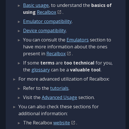
Basic usage
, to understand the
basics of
using
Recalbox
.
Emulator compatibility
.
Device compatibility
.
You can consult the
Emulators
section to
have more information about the ones
present in
Recalbox
.
If some
terms
are
too technical
for you,
the
glossary
can be a
valuable tool
.
For more advanced utilization of Recalbox:
Refer to the
tutorials
.
Visit the
Advanced Usage
section.
You can also check these sections for
additional information:
The Recalbox
website
.