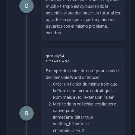
C
mucho tiempo estoy buscando la
solución, si pueden hacer un tutorial les
agradezco ya que vi que hay muchos
usuarios con el mismo problema,
saludos
graoully54
2 YEARS AGO
Exemple de fichier de conf pour la série
des Sensible World of Soccer:
Créer un fichier du même nom que
la Rom et au même endroit que la
Rom mais avec l'extension ".uae"
Mettre dans ce fichier ces lignes et
sauvegarder:
G
immediate_blits=true
waiting_blits=false
chipmem_size=2