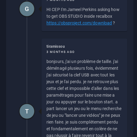
G
HI CEP I'm Jameel Perkins asking how
to get OBS STUDIO inside recalbox
https://obsproject.com/download
?
tiramissou
3 MONTHS AGO
bonjours, j'ai un problème de taille. j'ai
déménagé plusieurs fois, évidemment
j'ai sécurisé la clef USB avec tout les
jeux et je l'ai perdu. je ne retrouve plus
cette clef et impossible d'aller dans les
paramétrages pour faire une mise a
jour ou appuyer sur le bouton start. a
part lancer un jeu ou le menu recherche
T
de jeu ou "lancer une vidéos" je ne peux
rien faire. je suis complètement perdu
et fondamentalement en colère de ne
pas réussir à faire revenir tout à la