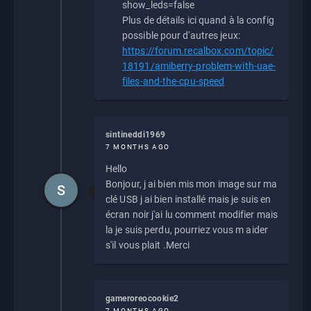
show_leds=false
Plus de détails ici quand à la config
possible pour d'autres jeux:
https://forum.recalbox.com/topic/
18191/amiberry-problem-with-uae-
files-and-the-cpu-speed
sintineddi1969
7 MONTHS AGO
Hello
Bonjour, j ai bien mis mon image sur ma
S
clé USB j ai bien installé mais je suis en
écran noir j'ai lu comment modifier mais
la je suis perdu, pourriez vous m aider
s'il vous plait .Merci
gameroreocookie2
7 MONTHS AGO