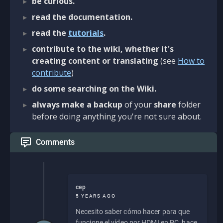
be curious.
read the documentation.
read the
tutorials
.
contribute to the wiki, whether it's
creating content or translating
(see
How to
contribute
)
do some searching on the Wiki.
always make a backup
of your
share
folder
before doing anything you're not sure about.
Comments
cep
5 YEARS AGO
Necesito saber cómo hacer para que
funcione el vídeo por HDMI en PC, hace