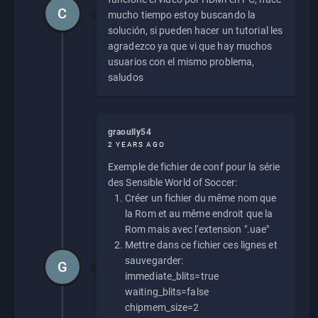
C
mucho tiempo estoy buscando la
solución, si pueden hacer un tutorial les
agradezco ya que vi que hay muchos
usuarios con el mismo problema,
saludos
graoully54
2 YEARS AGO
Exemple de fichier de conf pour la série
des Sensible World of Soccer:
Créer un fichier du même nom que
la Rom et au même endroit que la
Rom mais avec l'extension ".uae"
Mettre dans ce fichier ces lignes et
sauvegarder:
G
immediate_blits=true
waiting_blits=false
chipmem_size=2