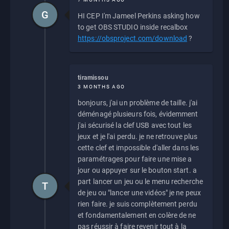
G
HI CEP I'm Jameel Perkins asking how
to get OBS STUDIO inside recalbox
https://obsproject.com/download
?
tiramissou
3 MONTHS AGO
bonjours, j'ai un problème de taille. j'ai
déménagé plusieurs fois, évidemment
j'ai sécurisé la clef USB avec tout les
jeux et je l'ai perdu. je ne retrouve plus
cette clef et impossible d'aller dans les
paramétrages pour faire une mise a
jour ou appuyer sur le bouton start. a
part lancer un jeu ou le menu recherche
T
de jeu ou "lancer une vidéos" je ne peux
rien faire. je suis complètement perdu
et fondamentalement en colère de ne
pas réussir à faire revenir tout à la