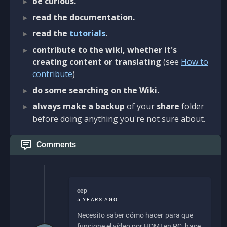
be curious.
read the documentation.
read the
tutorials
.
contribute to the wiki, whether it's
creating content or translating
(see
How to
contribute
)
do some searching on the Wiki.
always make a backup
of your
share
folder
before doing anything you're not sure about.
Comments
cep
5 YEARS AGO
Necesito saber cómo hacer para que
funcione el vídeo por HDMI en PC, hace