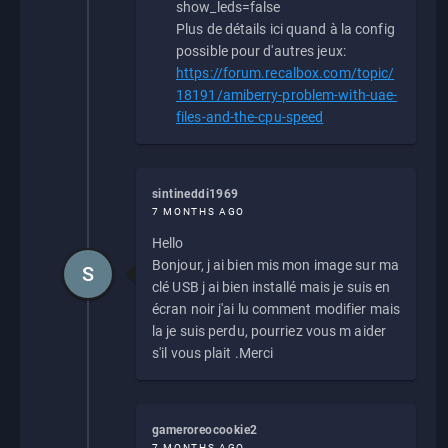
show_leds=false
Plus de détails ici quand à la config
possible pour d'autres jeux:
https://forum.recalbox.com/topic/
18191/amiberry-problem-with-uae-
files-and-the-cpu-speed
sintineddi1969
7 MONTHS AGO
Hello
Bonjour, j ai bien mis mon image sur ma
S
clé USB j ai bien installé mais je suis en
écran noir j'ai lu comment modifier mais
la je suis perdu, pourriez vous m aider
s'il vous plait .Merci
gameroreocookie2
7 MONTHS AGO