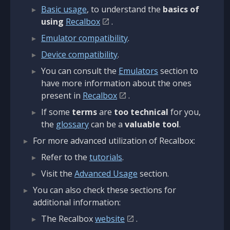
Basic usage
, to understand the
basics of
using
Recalbox
.
Emulator compatibility
.
Device compatibility
.
You can consult the
Emulators
section to
have more information about the ones
present in
Recalbox
.
If some
terms
are
too technical
for you,
the
glossary
can be a
valuable tool
.
For more advanced utilization of Recalbox:
Refer to the
tutorials
.
Visit the
Advanced Usage
section.
You can also check these sections for
additional information:
The Recalbox
website
.