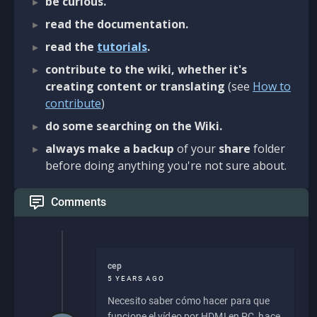
be curious.
read the documentation.
read the
tutorials
.
contribute to the wiki, whether it's
creating content or translating
(see
How to
contribute
)
do some searching on the Wiki.
always make a backup
of your
share
folder
before doing anything you're not sure about.
Comments
cep
5 YEARS AGO
Necesito saber cómo hacer para que
funcione el vídeo por HDMI en PC, hace