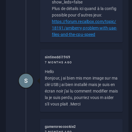
show_leds=false
Plus de détails ici quand à la config
possible pour d'autres jeux:
https://forum.recalbox.com/topic/
18191/amiberry-problem-with-uae-
files-and-the-cpu-speed
sintineddi1969
7 MONTHS AGO
Hello
Bonjour, j ai bien mis mon image sur ma
S
clé USB j ai bien installé mais je suis en
écran noir j'ai lu comment modifier mais
la je suis perdu, pourriez vous m aider
s'il vous plait .Merci
gameroreocookie2
7 MONTHS AGO