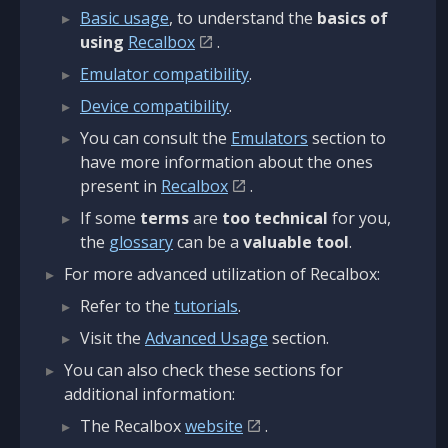
Basic usage
, to understand the
basics of
using
Recalbox
.
Emulator compatibility
.
Device compatibility
.
You can consult the
Emulators
section to
have more information about the ones
present in
Recalbox
.
If some
terms
are
too technical
for you,
the
glossary
can be a
valuable tool
.
For more advanced utilization of Recalbox:
Refer to the
tutorials
.
Visit the
Advanced Usage
section.
You can also check these sections for
additional information:
The Recalbox
website
.