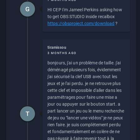
G
HI CEP I'm Jameel Perkins asking how
to get OBS STUDIO inside recalbox
https://obsproject.com/download
?
tiramissou
3 MONTHS AGO
bonjours, j'ai un problème de taille. j'ai
déménagé plusieurs fois, évidemment
j'ai sécurisé la clef USB avec tout les
jeux et je l'ai perdu. je ne retrouve plus
cette clef et impossible d'aller dans les
paramétrages pour faire une mise a
jour ou appuyer sur le bouton start. a
part lancer un jeu ou le menu recherche
T
de jeu ou "lancer une vidéos" je ne peux
rien faire. je suis complètement perdu
et fondamentalement en colère de ne
pas réussir à faire revenir tout à la