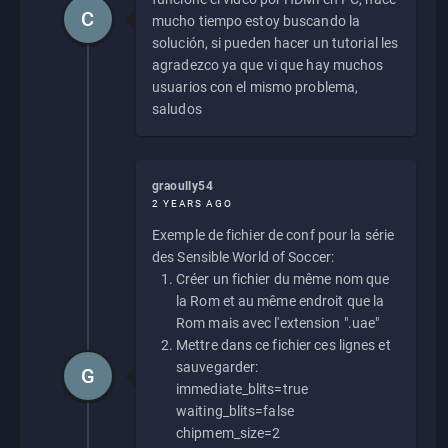
C
mucho tiempo estoy buscando la
solución, si pueden hacer un tutorial les
agradezco ya que vi que hay muchos
usuarios con el mismo problema,
saludos
graoully54
2 YEARS AGO
Exemple de fichier de conf pour la série
des Sensible World of Soccer:
Créer un fichier du même nom que
la Rom et au même endroit que la
Rom mais avec l'extension ".uae"
Mettre dans ce fichier ces lignes et
sauvegarder:
G
immediate_blits=true
waiting_blits=false
chipmem_size=2