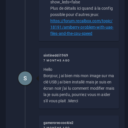
show_leds=false
Plus de détails ici quand à la config
possible pour d'autres jeux:
https://forum.recalbox.com/topic/
18191/amiberry-problem-with-uae-
files-and-the-cpu-speed
sintineddi1969
7 MONTHS AGO
Hello
Bonjour, j ai bien mis mon image sur ma
S
clé USB j ai bien installé mais je suis en
écran noir j'ai lu comment modifier mais
la je suis perdu, pourriez vous m aider
s'il vous plait .Merci
gameroreocookie2
7 MONTHS AGO