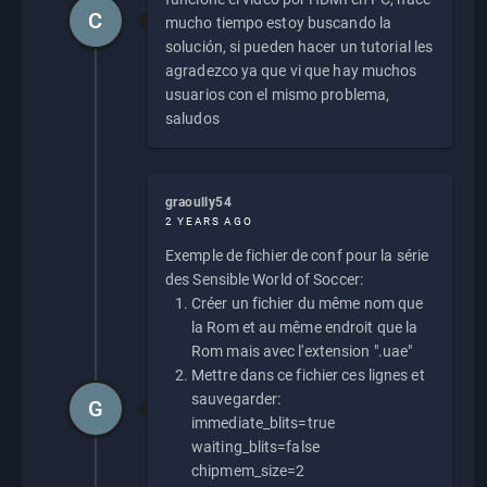
C
mucho tiempo estoy buscando la
solución, si pueden hacer un tutorial les
agradezco ya que vi que hay muchos
usuarios con el mismo problema,
saludos
graoully54
2 YEARS AGO
Exemple de fichier de conf pour la série
des Sensible World of Soccer:
Créer un fichier du même nom que
la Rom et au même endroit que la
Rom mais avec l'extension ".uae"
Mettre dans ce fichier ces lignes et
sauvegarder:
G
immediate_blits=true
waiting_blits=false
chipmem_size=2