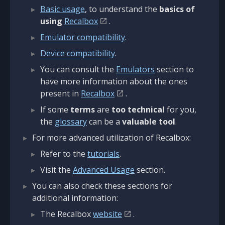
Basic usage
, to understand the
basics of
using
Recalbox
.
Emulator compatibility
.
Device compatibility
.
You can consult the
Emulators
section to
have more information about the ones
present in
Recalbox
.
If some
terms
are
too technical
for you,
the
glossary
can be a
valuable tool
.
For more advanced utilization of Recalbox:
Refer to the
tutorials
.
Visit the
Advanced Usage
section.
You can also check these sections for
additional information:
The Recalbox
website
.