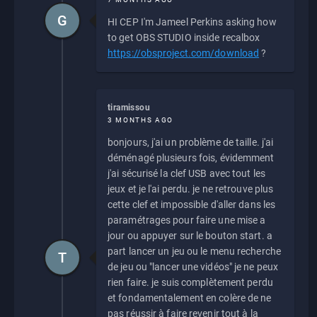
G
HI CEP I'm Jameel Perkins asking how
to get OBS STUDIO inside recalbox
https://obsproject.com/download
?
tiramissou
3 MONTHS AGO
bonjours, j'ai un problème de taille. j'ai
déménagé plusieurs fois, évidemment
j'ai sécurisé la clef USB avec tout les
jeux et je l'ai perdu. je ne retrouve plus
cette clef et impossible d'aller dans les
paramétrages pour faire une mise a
jour ou appuyer sur le bouton start. a
part lancer un jeu ou le menu recherche
T
de jeu ou "lancer une vidéos" je ne peux
rien faire. je suis complètement perdu
et fondamentalement en colère de ne
pas réussir à faire revenir tout à la