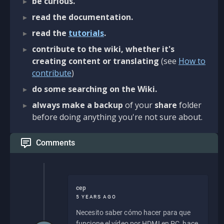
be curious.
read the documentation.
read the
tutorials
.
contribute to the wiki, whether it's
creating content or translating
(see
How to
contribute
)
do some searching on the Wiki.
always make a backup
of your
share
folder
before doing anything you're not sure about.
Comments
cep
5 YEARS AGO
Necesito saber cómo hacer para que
funcione el vídeo por HDMI en PC, hace