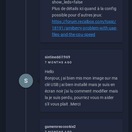
show_leds=false
Plus de détails ici quand à la config
possible pour d'autres jeux:
https://forum.recalbox.com/topic/
18191/amiberry-problem-with-uae-
files-and-the-cpu-speed
sintineddi1969
7 MONTHS AGO
Hello
Bonjour, j ai bien mis mon image sur ma
S
clé USB j ai bien installé mais je suis en
écran noir j'ai lu comment modifier mais
la je suis perdu, pourriez vous m aider
s'il vous plait .Merci
gameroreocookie2
7 MONTHS AGO