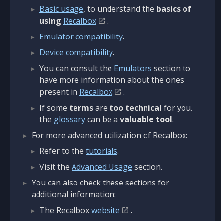
Basic usage
, to understand the
basics of
using
Recalbox
.
Emulator compatibility
.
Device compatibility
.
You can consult the
Emulators
section to
have more information about the ones
present in
Recalbox
.
If some
terms
are
too technical
for you,
the
glossary
can be a
valuable tool
.
For more advanced utilization of Recalbox:
Refer to the
tutorials
.
Visit the
Advanced Usage
section.
You can also check these sections for
additional information:
The Recalbox
website
.