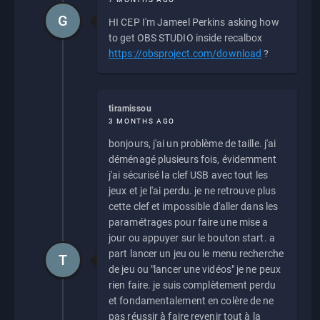
G
HI CEP I'm Jameel Perkins asking how
to get OBS STUDIO inside recalbox
https://obsproject.com/download
?
tiramissou
3 MONTHS AGO
bonjours, j'ai un problème de taille. j'ai
déménagé plusieurs fois, évidemment
j'ai sécurisé la clef USB avec tout les
jeux et je l'ai perdu. je ne retrouve plus
cette clef et impossible d'aller dans les
paramétrages pour faire une mise a
jour ou appuyer sur le bouton start. a
part lancer un jeu ou le menu recherche
T
de jeu ou "lancer une vidéos" je ne peux
rien faire. je suis complètement perdu
et fondamentalement en colère de ne
pas réussir à faire revenir tout à la