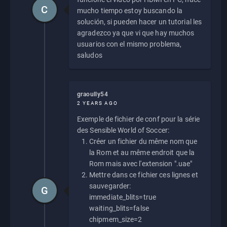
C
mucho tiempo estoy buscando la
solución, si pueden hacer un tutorial les
agradezco ya que vi que hay muchos
usuarios con el mismo problema,
saludos
graoully54
2 YEARS AGO
Exemple de fichier de conf pour la série
des Sensible World of Soccer:
Créer un fichier du même nom que
la Rom et au même endroit que la
Rom mais avec l'extension ".uae"
Mettre dans ce fichier ces lignes et
sauvegarder:
G
immediate_blits=true
waiting_blits=false
chipmem_size=2