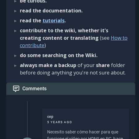
be curious.
read the documentation.
read the
tutorials
.
contribute to the wiki, whether it's
creating content or translating
(see
How to
contribute
)
do some searching on the Wiki.
always make a backup
of your
share
folder
before doing anything you're not sure about.
Comments
cep
5 YEARS AGO
Necesito saber cómo hacer para que
funcione el vídeo por HDMI en PC, hace