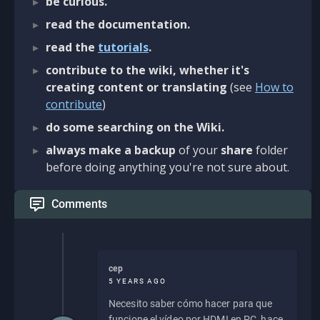
be curious.
read the documentation.
read the
tutorials
.
contribute to the wiki, whether it's
creating content or translating
(see
How to
contribute
)
do some searching on the Wiki.
always make a backup
of your
share
folder
before doing anything you're not sure about.
Comments
cep
5 YEARS AGO
Necesito saber cómo hacer para que
funcione el vídeo por HDMI en PC, hace