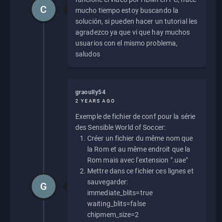
C
mucho tiempo estoy buscando la
solución, si pueden hacer un tutorial les
agradezco ya que vi que hay muchos
usuarios con el mismo problema,
saludos
graoully54
2 YEARS AGO
Exemple de fichier de conf pour la série
des Sensible World of Soccer:
Créer un fichier du même nom que
la Rom et au même endroit que la
Rom mais avec l'extension ".uae"
Mettre dans ce fichier ces lignes et
sauvegarder:
G
immediate_blits=true
waiting_blits=false
chipmem_size=2