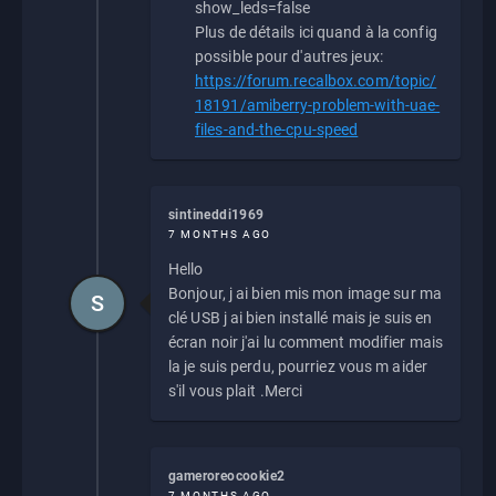
show_leds=false
Plus de détails ici quand à la config
possible pour d'autres jeux:
https://forum.recalbox.com/topic/
18191/amiberry-problem-with-uae-
files-and-the-cpu-speed
sintineddi1969
7 MONTHS AGO
Hello
Bonjour, j ai bien mis mon image sur ma
S
clé USB j ai bien installé mais je suis en
écran noir j'ai lu comment modifier mais
la je suis perdu, pourriez vous m aider
s'il vous plait .Merci
gameroreocookie2
7 MONTHS AGO