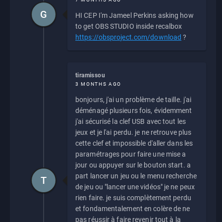
G
HI CEP I'm Jameel Perkins asking how
to get OBS STUDIO inside recalbox
https://obsproject.com/download
?
tiramissou
3 MONTHS AGO
bonjours, j'ai un problème de taille. j'ai
déménagé plusieurs fois, évidemment
j'ai sécurisé la clef USB avec tout les
jeux et je l'ai perdu. je ne retrouve plus
cette clef et impossible d'aller dans les
paramétrages pour faire une mise a
jour ou appuyer sur le bouton start. a
part lancer un jeu ou le menu recherche
T
de jeu ou "lancer une vidéos" je ne peux
rien faire. je suis complètement perdu
et fondamentalement en colère de ne
pas réussir à faire revenir tout à la