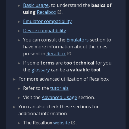
Basic usage
, to understand the
basics of
using
Recalbox
.
Emulator compatibility
.
Device compatibility
.
You can consult the
Emulators
section to
have more information about the ones
present in
Recalbox
.
If some
terms
are
too technical
for you,
the
glossary
can be a
valuable tool
.
For more advanced utilization of Recalbox:
Refer to the
tutorials
.
Visit the
Advanced Usage
section.
You can also check these sections for
additional information:
The Recalbox
website
.