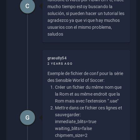
C
mucho tiempo estoy buscando la
solución, si pueden hacer un tutorial les
agradezco ya que vi que hay muchos
usuarios con el mismo problema,
saludos
graoully54
2 YEARS AGO
Exemple de fichier de conf pour la série
des Sensible World of Soccer:
Créer un fichier du même nom que
la Rom et au même endroit que la
Rom mais avec l'extension ".uae"
Mettre dans ce fichier ces lignes et
sauvegarder:
G
immediate_blits=true
waiting_blits=false
chipmem_size=2