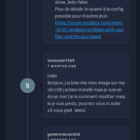
show_leds=false
Plus de détails ici quand à la config
possible pour d'autres jeux:
https://forum.recalbox.com/topic/
18191/amiberry-problem-with-uae-
files-and-the-cpu-speed
sintineddi1969
7 MONTHS AGO
Hello
Bonjour, j ai bien mis mon image sur ma
S
clé USB j ai bien installé mais je suis en
écran noir j'ai lu comment modifier mais
la je suis perdu, pourriez vous m aider
s'il vous plait .Merci
gameroreocookie2
7 MONTHS AGO