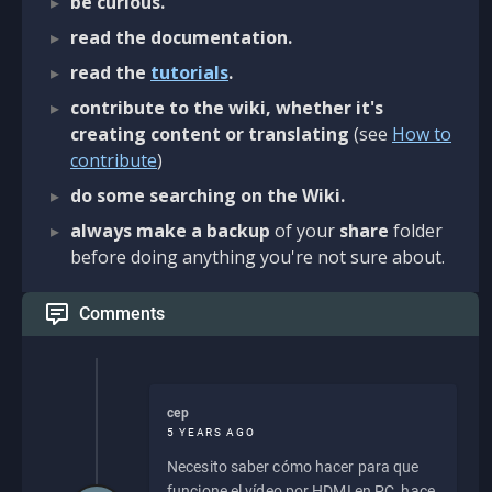
be curious.
read the documentation.
read the
tutorials
.
contribute to the wiki, whether it's
creating content or translating
(see
How to
contribute
)
do some searching on the Wiki.
always make a backup
of your
share
folder
before doing anything you're not sure about.
Comments
cep
5 YEARS AGO
Necesito saber cómo hacer para que
funcione el vídeo por HDMI en PC, hace