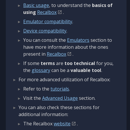
Basic usage
, to understand the
basics of
using
Recalbox
.
Emulator compatibility
.
Device compatibility
.
You can consult the
Emulators
section to
have more information about the ones
present in
Recalbox
.
If some
terms
are
too technical
for you,
the
glossary
can be a
valuable tool
.
For more advanced utilization of Recalbox:
Refer to the
tutorials
.
Visit the
Advanced Usage
section.
You can also check these sections for
additional information:
The Recalbox
website
.