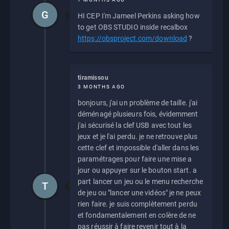
G
HI CEP I'm Jameel Perkins asking how
to get OBS STUDIO inside recalbox
https://obsproject.com/download
?
tiramissou
3 MONTHS AGO
bonjours, j'ai un problème de taille. j'ai
déménagé plusieurs fois, évidemment
j'ai sécurisé la clef USB avec tout les
jeux et je l'ai perdu. je ne retrouve plus
cette clef et impossible d'aller dans les
paramétrages pour faire une mise a
jour ou appuyer sur le bouton start. a
part lancer un jeu ou le menu recherche
T
de jeu ou "lancer une vidéos" je ne peux
rien faire. je suis complètement perdu
et fondamentalement en colère de ne
pas réussir à faire revenir tout à la