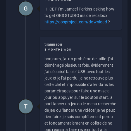
G
HI CEP I'm Jameel Perkins asking how
to get OBS STUDIO inside recalbox
https://obsproject.com/download
?
tiramissou
3 MONTHS AGO
bonjours, j'ai un problème de taille. j'ai
déménagé plusieurs fois, évidemment
j'ai sécurisé la clef USB avec tout les
jeux et je l'ai perdu. je ne retrouve plus
cette clef et impossible d'aller dans les
paramétrages pour faire une mise a
jour ou appuyer sur le bouton start. a
part lancer un jeu ou le menu recherche
T
de jeu ou "lancer une vidéos" je ne peux
rien faire. je suis complètement perdu
et fondamentalement en colère de ne
pas réussir à faire revenir tout à la