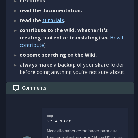
be curious.
read the documentation.
read the
tutorials
.
contribute to the wiki, whether it's
creating content or translating
(see
How to
contribute
)
do some searching on the Wiki.
always make a backup
of your
share
folder
before doing anything you're not sure about.
Comments
cep
5 YEARS AGO
Necesito saber cómo hacer para que
funcione el vídeo por HDMI en PC, hace