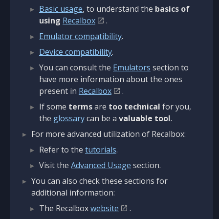
Basic usage
, to understand the
basics of
using
Recalbox
.
Emulator compatibility
.
Device compatibility
.
You can consult the
Emulators
section to
have more information about the ones
present in
Recalbox
.
If some
terms
are
too technical
for you,
the
glossary
can be a
valuable tool
.
For more advanced utilization of Recalbox:
Refer to the
tutorials
.
Visit the
Advanced Usage
section.
You can also check these sections for
additional information:
The Recalbox
website
.