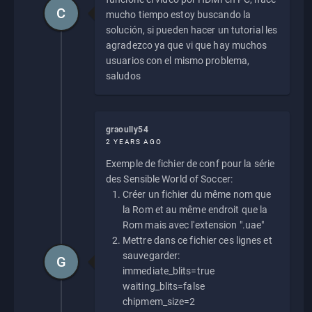
C
mucho tiempo estoy buscando la
solución, si pueden hacer un tutorial les
agradezco ya que vi que hay muchos
usuarios con el mismo problema,
saludos
graoully54
2 YEARS AGO
Exemple de fichier de conf pour la série
des Sensible World of Soccer:
Créer un fichier du même nom que
la Rom et au même endroit que la
Rom mais avec l'extension ".uae"
Mettre dans ce fichier ces lignes et
sauvegarder:
G
immediate_blits=true
waiting_blits=false
chipmem_size=2