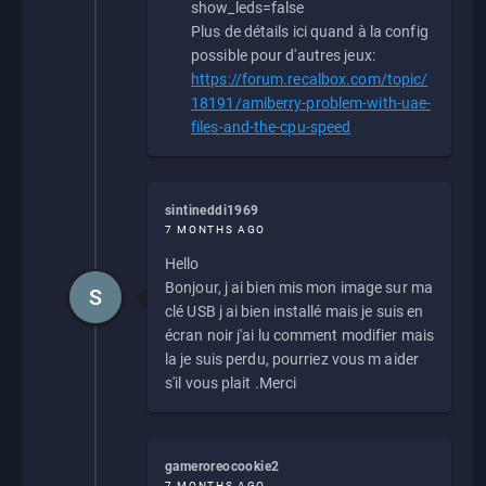
show_leds=false
Plus de détails ici quand à la config
possible pour d'autres jeux:
https://forum.recalbox.com/topic/
18191/amiberry-problem-with-uae-
files-and-the-cpu-speed
sintineddi1969
7 MONTHS AGO
Hello
Bonjour, j ai bien mis mon image sur ma
S
clé USB j ai bien installé mais je suis en
écran noir j'ai lu comment modifier mais
la je suis perdu, pourriez vous m aider
s'il vous plait .Merci
gameroreocookie2
7 MONTHS AGO