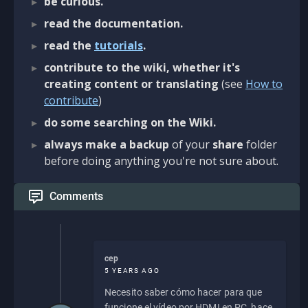
be curious.
read the documentation.
read the
tutorials
.
contribute to the wiki, whether it's
creating content or translating
(see
How to
contribute
)
do some searching on the Wiki.
always make a backup
of your
share
folder
before doing anything you're not sure about.
Comments
cep
5 YEARS AGO
Necesito saber cómo hacer para que
funcione el vídeo por HDMI en PC, hace