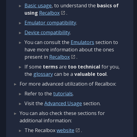
Basic usage
, to understand the
basics of
using
Recalbox
.
Emulator compatibility
.
Device compatibility
.
You can consult the
Emulators
section to
have more information about the ones
present in
Recalbox
.
If some
terms
are
too technical
for you,
the
glossary
can be a
valuable tool
.
For more advanced utilization of Recalbox:
Refer to the
tutorials
.
Visit the
Advanced Usage
section.
You can also check these sections for
additional information:
The Recalbox
website
.