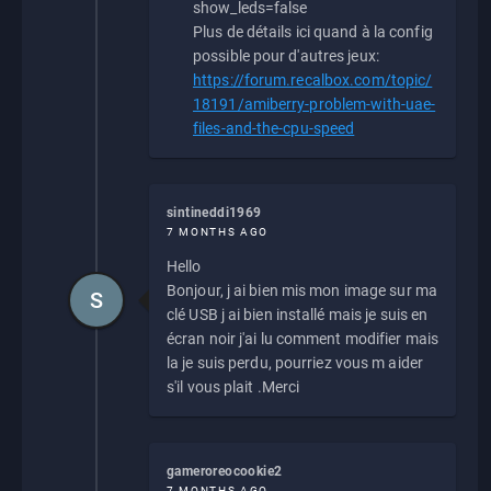
show_leds=false
Plus de détails ici quand à la config
possible pour d'autres jeux:
https://forum.recalbox.com/topic/
18191/amiberry-problem-with-uae-
files-and-the-cpu-speed
sintineddi1969
7 MONTHS AGO
Hello
Bonjour, j ai bien mis mon image sur ma
S
clé USB j ai bien installé mais je suis en
écran noir j'ai lu comment modifier mais
la je suis perdu, pourriez vous m aider
s'il vous plait .Merci
gameroreocookie2
7 MONTHS AGO