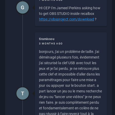
G
HI CEP I'm Jameel Perkins asking how
to get OBS STUDIO inside recalbox
https://obsproject.com/download
?
tiramissou
3 MONTHS AGO
bonjours, j'ai un problème de taille. j'ai
déménagé plusieurs fois, évidemment
j'ai sécurisé la clef USB avec tout les
jeux et je l'ai perdu. je ne retrouve plus
cette clef et impossible d'aller dans les
paramétrages pour faire une mise a
jour ou appuyer sur le bouton start. a
part lancer un jeu ou le menu recherche
T
de jeu ou "lancer une vidéos" je ne peux
rien faire. je suis complètement perdu
et fondamentalement en colère de ne
pas réussir à faire revenir tout à la