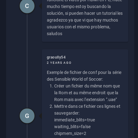
C
mucho tiempo estoy buscando la
solución, si pueden hacer un tutorial les
agradezco ya que vi que hay muchos
usuarios con el mismo problema,
saludos
graoully54
2 YEARS AGO
Exemple de fichier de conf pour la série
des Sensible World of Soccer:
Créer un fichier du même nom que
la Rom et au même endroit que la
Rom mais avec l'extension ".uae"
Mettre dans ce fichier ces lignes et
sauvegarder:
G
immediate_blits=true
waiting_blits=false
chipmem_size=2