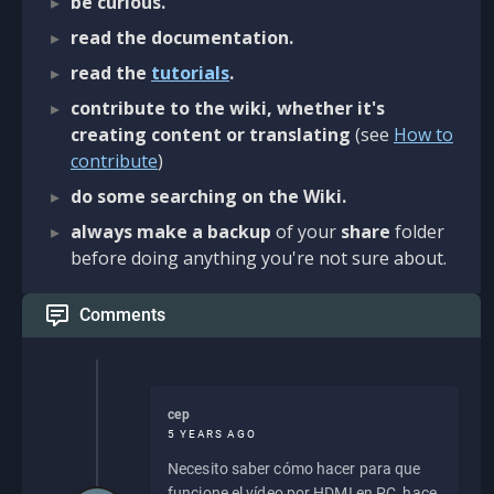
be curious.
read the documentation.
read the
tutorials
.
contribute to the wiki, whether it's
creating content or translating
(see
How to
contribute
)
do some searching on the Wiki.
always make a backup
of your
share
folder
before doing anything you're not sure about.
Comments
cep
5 YEARS AGO
Necesito saber cómo hacer para que
funcione el vídeo por HDMI en PC, hace