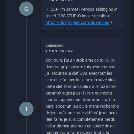
G
HI CEP I'm Jameel Perkins asking how
to get OBS STUDIO inside recalbox
https://obsproject.com/download
?
tiramissou
3 MONTHS AGO
bonjours, j'ai un problème de taille. j'ai
déménagé plusieurs fois, évidemment
j'ai sécurisé la clef USB avec tout les
jeux et je l'ai perdu. je ne retrouve plus
cette clef et impossible d'aller dans les
paramétrages pour faire une mise a
jour ou appuyer sur le bouton start. a
part lancer un jeu ou le menu recherche
T
de jeu ou "lancer une vidéos" je ne peux
rien faire. je suis complètement perdu
et fondamentalement en colère de ne
pas réussir à faire revenir tout à la