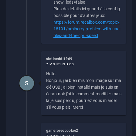
show_leds=false
Plus de détails ici quand à la config
possible pour d'autres jeux:
https://forum.recalbox.com/topic/
18191/amiberry-problem-with-uae-
files-and-the-cpu-speed
sintineddi1969
7 MONTHS AGO
Hello
Bonjour, j ai bien mis mon image sur ma
S
clé USB j ai bien installé mais je suis en
écran noir j'ai lu comment modifier mais
la je suis perdu, pourriez vous m aider
s'il vous plait .Merci
gameroreocookie2
7 MONTHS AGO