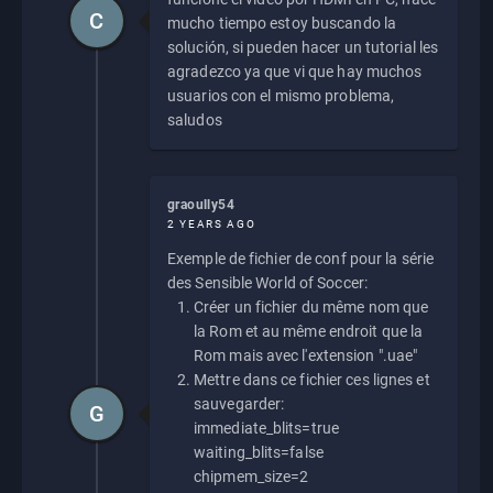
C
mucho tiempo estoy buscando la
solución, si pueden hacer un tutorial les
agradezco ya que vi que hay muchos
usuarios con el mismo problema,
saludos
graoully54
2 YEARS AGO
Exemple de fichier de conf pour la série
des Sensible World of Soccer:
Créer un fichier du même nom que
la Rom et au même endroit que la
Rom mais avec l'extension ".uae"
Mettre dans ce fichier ces lignes et
sauvegarder:
G
immediate_blits=true
waiting_blits=false
chipmem_size=2