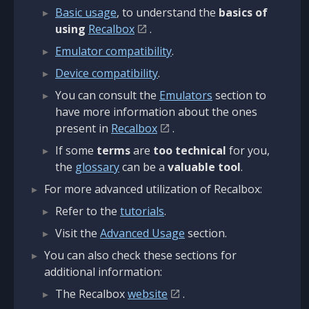
Basic usage
, to understand the
basics of
using
Recalbox
.
Emulator compatibility
.
Device compatibility
.
You can consult the
Emulators
section to
have more information about the ones
present in
Recalbox
.
If some
terms
are
too technical
for you,
the
glossary
can be a
valuable tool
.
For more advanced utilization of Recalbox:
Refer to the
tutorials
.
Visit the
Advanced Usage
section.
You can also check these sections for
additional information:
The Recalbox
website
.