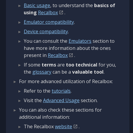
Basic usage
, to understand the
basics of
using
Recalbox
.
Emulator compatibility
.
Device compatibility
.
You can consult the
Emulators
section to
have more information about the ones
present in
Recalbox
.
If some
terms
are
too technical
for you,
the
glossary
can be a
valuable tool
.
For more advanced utilization of Recalbox:
Refer to the
tutorials
.
Visit the
Advanced Usage
section.
You can also check these sections for
additional information:
The Recalbox
website
.