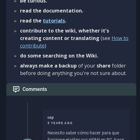
be curious.
read the documentation.
read the
tutorials
.
contribute to the wiki, whether it's
creating content or translating
(see
How to
contribute
)
do some searching on the Wiki.
always make a backup
of your
share
folder
before doing anything you're not sure about.
Comments
cep
5 YEARS AGO
Necesito saber cómo hacer para que
funcione el vídeo por HDMI en PC, hace