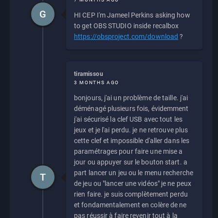
G
HI CEP I'm Jameel Perkins asking how
to get OBS STUDIO inside recalbox
https://obsproject.com/download
?
tiramissou
3 MONTHS AGO
bonjours, j'ai un problème de taille. j'ai
déménagé plusieurs fois, évidemment
j'ai sécurisé la clef USB avec tout les
jeux et je l'ai perdu. je ne retrouve plus
cette clef et impossible d'aller dans les
paramétrages pour faire une mise a
jour ou appuyer sur le bouton start. a
part lancer un jeu ou le menu recherche
T
de jeu ou "lancer une vidéos" je ne peux
rien faire. je suis complètement perdu
et fondamentalement en colère de ne
pas réussir à faire revenir tout à la