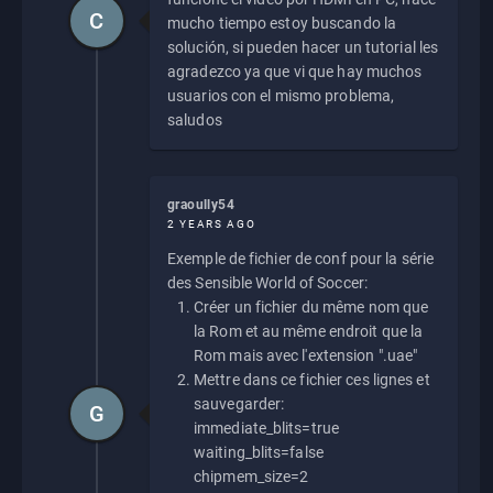
C
mucho tiempo estoy buscando la
solución, si pueden hacer un tutorial les
agradezco ya que vi que hay muchos
usuarios con el mismo problema,
saludos
graoully54
2 YEARS AGO
Exemple de fichier de conf pour la série
des Sensible World of Soccer:
Créer un fichier du même nom que
la Rom et au même endroit que la
Rom mais avec l'extension ".uae"
Mettre dans ce fichier ces lignes et
sauvegarder:
G
immediate_blits=true
waiting_blits=false
chipmem_size=2