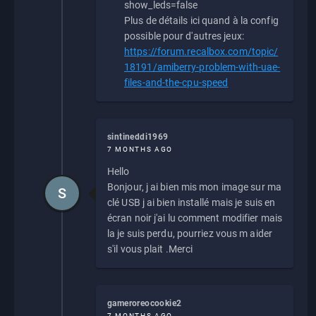
show_leds=false
Plus de détails ici quand à la config
possible pour d'autres jeux:
https://forum.recalbox.com/topic/
18191/amiberry-problem-with-uae-
files-and-the-cpu-speed
sintineddi1969
7 MONTHS AGO
Hello
Bonjour, j ai bien mis mon image sur ma
S
clé USB j ai bien installé mais je suis en
écran noir j'ai lu comment modifier mais
la je suis perdu, pourriez vous m aider
s'il vous plait .Merci
gameroreocookie2
7 MONTHS AGO