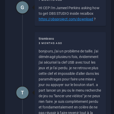
G
HI CEP I'm Jameel Perkins asking how
to get OBS STUDIO inside recalbox
https://obsproject.com/download
?
tiramissou
3 MONTHS AGO
bonjours, j'ai un problème de taille. j'ai
déménagé plusieurs fois, évidemment
j'ai sécurisé la clef USB avec tout les
jeux et je l'ai perdu. je ne retrouve plus
cette clef et impossible d'aller dans les
paramétrages pour faire une mise a
jour ou appuyer sur le bouton start. a
part lancer un jeu ou le menu recherche
T
de jeu ou "lancer une vidéos" je ne peux
rien faire. je suis complètement perdu
et fondamentalement en colère de ne
pas réussir à faire revenir tout à la