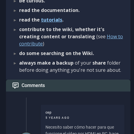
be curious.
read the documentation.
read the
tutorials
.
contribute to the wiki, whether it's
creating content or translating
(see
How to
contribute
)
do some searching on the Wiki.
always make a backup
of your
share
folder
before doing anything you're not sure about.
Comments
cep
5 YEARS AGO
Necesito saber cómo hacer para que
funcione el vídeo por HDMI en PC, hace