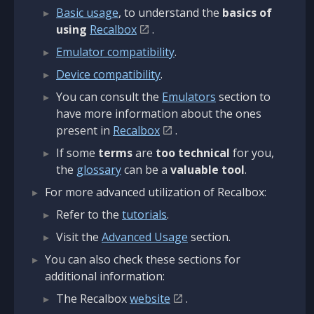
Basic usage
, to understand the
basics of
using
Recalbox
.
Emulator compatibility
.
Device compatibility
.
You can consult the
Emulators
section to
have more information about the ones
present in
Recalbox
.
If some
terms
are
too technical
for you,
the
glossary
can be a
valuable tool
.
For more advanced utilization of Recalbox:
Refer to the
tutorials
.
Visit the
Advanced Usage
section.
You can also check these sections for
additional information:
The Recalbox
website
.