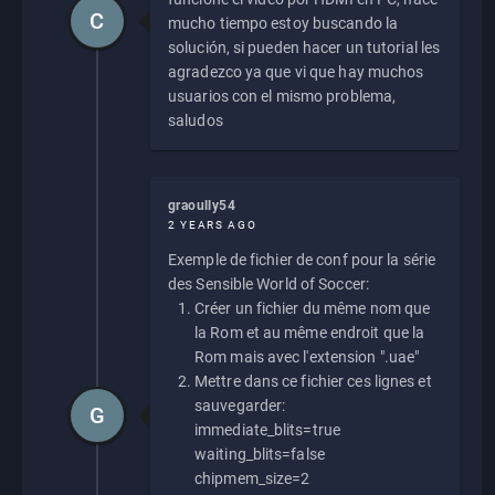
C
mucho tiempo estoy buscando la
solución, si pueden hacer un tutorial les
agradezco ya que vi que hay muchos
usuarios con el mismo problema,
saludos
graoully54
2 YEARS AGO
Exemple de fichier de conf pour la série
des Sensible World of Soccer:
Créer un fichier du même nom que
la Rom et au même endroit que la
Rom mais avec l'extension ".uae"
Mettre dans ce fichier ces lignes et
sauvegarder:
G
immediate_blits=true
waiting_blits=false
chipmem_size=2