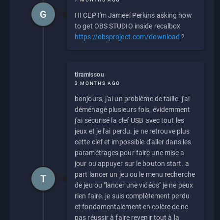
G
HI CEP I'm Jameel Perkins asking how
to get OBS STUDIO inside recalbox
https://obsproject.com/download
?
tiramissou
3 MONTHS AGO
bonjours, j'ai un problème de taille. j'ai
déménagé plusieurs fois, évidemment
j'ai sécurisé la clef USB avec tout les
jeux et je l'ai perdu. je ne retrouve plus
cette clef et impossible d'aller dans les
paramétrages pour faire une mise a
jour ou appuyer sur le bouton start. a
part lancer un jeu ou le menu recherche
T
de jeu ou "lancer une vidéos" je ne peux
rien faire. je suis complètement perdu
et fondamentalement en colère de ne
pas réussir à faire revenir tout à la