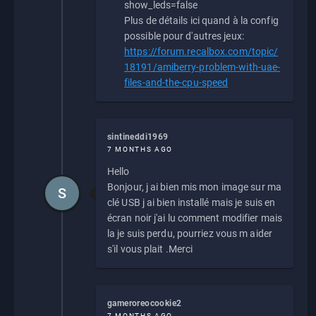
show_leds=false
Plus de détails ici quand à la config
possible pour d'autres jeux:
https://forum.recalbox.com/topic/
18191/amiberry-problem-with-uae-
files-and-the-cpu-speed
sintineddi1969
7 MONTHS AGO
Hello
Bonjour, j ai bien mis mon image sur ma
S
clé USB j ai bien installé mais je suis en
écran noir j'ai lu comment modifier mais
la je suis perdu, pourriez vous m aider
s'il vous plait .Merci
gameroreocookie2
7 MONTHS AGO