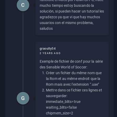
C
mucho tiempo estoy buscando la
solución, si pueden hacer un tutorial les
agradezco ya que vi que hay muchos
usuarios con el mismo problema,
saludos
graoully54
2 YEARS AGO
Exemple de fichier de conf pour la série
des Sensible World of Soccer:
Créer un fichier du même nom que
la Rom et au même endroit que la
Rom mais avec l'extension ".uae"
Mettre dans ce fichier ces lignes et
sauvegarder:
G
immediate_blits=true
waiting_blits=false
chipmem_size=2