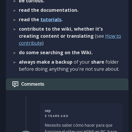
be curious.
read the documentation.
read the
tutorials
.
contribute to the wiki, whether it's
creating content or translating
(see
How to
contribute
)
do some searching on the Wiki.
always make a backup
of your
share
folder
before doing anything you're not sure about.
Comments
cep
5 YEARS AGO
Necesito saber cómo hacer para que
funcione el vídeo por HDMI en PC, hace