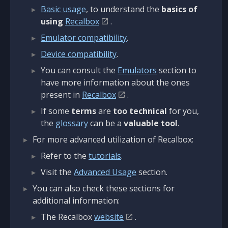
Basic usage
, to understand the
basics of
using
Recalbox
.
Emulator compatibility
.
Device compatibility
.
You can consult the
Emulators
section to
have more information about the ones
present in
Recalbox
.
If some
terms
are
too technical
for you,
the
glossary
can be a
valuable tool
.
For more advanced utilization of Recalbox:
Refer to the
tutorials
.
Visit the
Advanced Usage
section.
You can also check these sections for
additional information:
The Recalbox
website
.