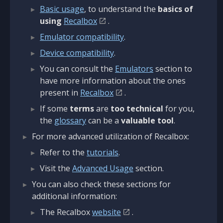
Basic usage
, to understand the
basics of
using
Recalbox
.
Emulator compatibility
.
Device compatibility
.
You can consult the
Emulators
section to
have more information about the ones
present in
Recalbox
.
If some
terms
are
too technical
for you,
the
glossary
can be a
valuable tool
.
For more advanced utilization of Recalbox:
Refer to the
tutorials
.
Visit the
Advanced Usage
section.
You can also check these sections for
additional information:
The Recalbox
website
.