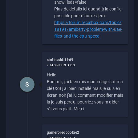
show_leds=false
Plus de détails ici quand à la config
possible pour d'autres jeux:
https://forum.recalbox.com/topic/
18191/amiberry-problem-with-uae-
files-and-the-cpu-speed
sintineddi1969
7 MONTHS AGO
Hello
Bonjour, j ai bien mis mon image sur ma
S
clé USB j ai bien installé mais je suis en
écran noir j'ai lu comment modifier mais
la je suis perdu, pourriez vous m aider
s'il vous plait .Merci
gameroreocookie2
7 MONTHS AGO