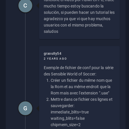
C
mucho tiempo estoy buscando la
solución, si pueden hacer un tutorial les
agradezco ya que vi que hay muchos
usuarios con el mismo problema,
saludos
graoully54
2 YEARS AGO
Exemple de fichier de conf pour la série
des Sensible World of Soccer:
Créer un fichier du même nom que
la Rom et au même endroit que la
Rom mais avec l'extension ".uae"
Mettre dans ce fichier ces lignes et
sauvegarder:
G
immediate_blits=true
waiting_blits=false
chipmem_size=2