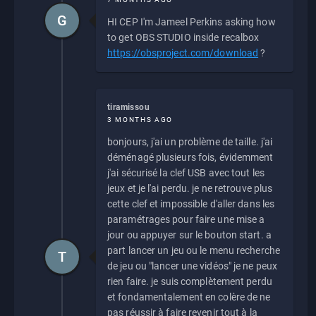
G
HI CEP I'm Jameel Perkins asking how
to get OBS STUDIO inside recalbox
https://obsproject.com/download
?
tiramissou
3 MONTHS AGO
bonjours, j'ai un problème de taille. j'ai
déménagé plusieurs fois, évidemment
j'ai sécurisé la clef USB avec tout les
jeux et je l'ai perdu. je ne retrouve plus
cette clef et impossible d'aller dans les
paramétrages pour faire une mise a
jour ou appuyer sur le bouton start. a
part lancer un jeu ou le menu recherche
T
de jeu ou "lancer une vidéos" je ne peux
rien faire. je suis complètement perdu
et fondamentalement en colère de ne
pas réussir à faire revenir tout à la