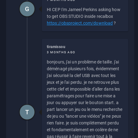
G
HI CEP I'm Jameel Perkins asking how
to get OBS STUDIO inside recalbox
https://obsproject.com/download
?
tiramissou
3 MONTHS AGO
bonjours, j'ai un problème de taille. j'ai
déménagé plusieurs fois, évidemment
j'ai sécurisé la clef USB avec tout les
jeux et je l'ai perdu. je ne retrouve plus
cette clef et impossible d'aller dans les
paramétrages pour faire une mise a
jour ou appuyer sur le bouton start. a
part lancer un jeu ou le menu recherche
T
de jeu ou "lancer une vidéos" je ne peux
rien faire. je suis complètement perdu
et fondamentalement en colère de ne
pas réussir à faire revenir tout à la