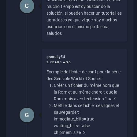
C
mucho tiempo estoy buscando la
solución, si pueden hacer un tutorial les
agradezco ya que vi que hay muchos
usuarios con el mismo problema,
saludos
graoully54
2 YEARS AGO
Exemple de fichier de conf pour la série
des Sensible World of Soccer:
Créer un fichier du même nom que
la Rom et au même endroit que la
Rom mais avec l'extension ".uae"
Mettre dans ce fichier ces lignes et
sauvegarder:
G
immediate_blits=true
waiting_blits=false
chipmem_size=2