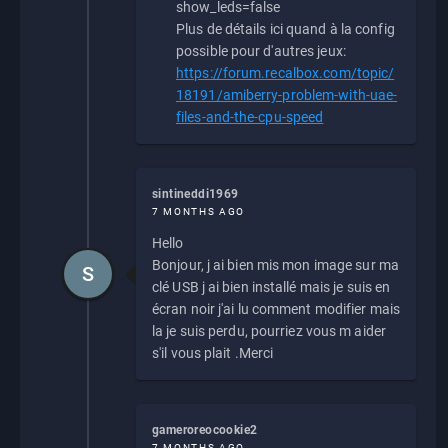
show_leds=false
Plus de détails ici quand à la config
possible pour d'autres jeux:
https://forum.recalbox.com/topic/
18191/amiberry-problem-with-uae-
files-and-the-cpu-speed
sintineddi1969
7 MONTHS AGO
Hello
Bonjour, j ai bien mis mon image sur ma
S
clé USB j ai bien installé mais je suis en
écran noir j'ai lu comment modifier mais
la je suis perdu, pourriez vous m aider
s'il vous plait .Merci
gameroreocookie2
7 MONTHS AGO