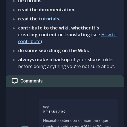
be curious.
read the documentation.
read the
tutorials
.
contribute to the wiki, whether it's
creating content or translating
(see
How to
contribute
)
do some searching on the Wiki.
always make a backup
of your
share
folder
before doing anything you're not sure about.
Comments
cep
5 YEARS AGO
Necesito saber cómo hacer para que
funcione el vídeo por HDMI en PC, hace