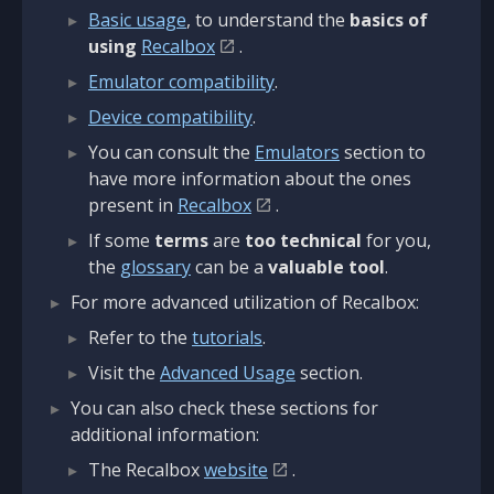
Basic usage
, to understand the
basics of
using
Recalbox
.
Emulator compatibility
.
Device compatibility
.
You can consult the
Emulators
section to
have more information about the ones
present in
Recalbox
.
If some
terms
are
too technical
for you,
the
glossary
can be a
valuable tool
.
For more advanced utilization of Recalbox:
Refer to the
tutorials
.
Visit the
Advanced Usage
section.
You can also check these sections for
additional information:
The Recalbox
website
.