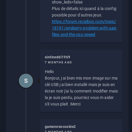
show_leds=false
Plus de détails ici quand à la config
possible pour d'autres jeux:
https://forum.recalbox.com/topic/
18191/amiberry-problem-with-uae-
files-and-the-cpu-speed
sintineddi1969
7 MONTHS AGO
Hello
Bonjour, j ai bien mis mon image sur ma
S
clé USB j ai bien installé mais je suis en
écran noir j'ai lu comment modifier mais
la je suis perdu, pourriez vous m aider
s'il vous plait .Merci
gameroreocookie2
7 MONTHS AGO