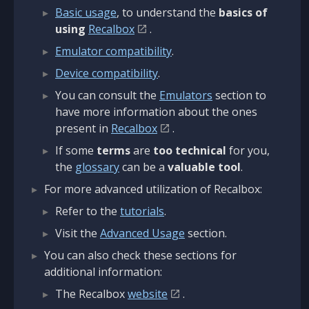
Basic usage
, to understand the
basics of
using
Recalbox
.
Emulator compatibility
.
Device compatibility
.
You can consult the
Emulators
section to
have more information about the ones
present in
Recalbox
.
If some
terms
are
too technical
for you,
the
glossary
can be a
valuable tool
.
For more advanced utilization of Recalbox:
Refer to the
tutorials
.
Visit the
Advanced Usage
section.
You can also check these sections for
additional information:
The Recalbox
website
.