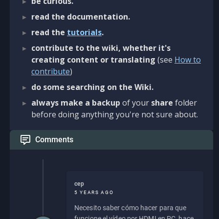
be curious.
read the documentation.
read the
tutorials
.
contribute to the wiki, whether it's
creating content or translating
(see
How to
contribute
)
do some searching on the Wiki.
always make a backup
of your
share
folder
before doing anything you're not sure about.
Comments
cep
5 YEARS AGO
Necesito saber cómo hacer para que
funcione el vídeo por HDMI en PC, hace