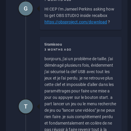
G
HI CEP I'm Jameel Perkins asking how
to get OBS STUDIO inside recalbox
https://obsproject.com/download
?
tiramissou
3 MONTHS AGO
bonjours, j'ai un problème de taille. j'ai
déménagé plusieurs fois, évidemment
j'ai sécurisé la clef USB avec tout les
jeux et je l'ai perdu. je ne retrouve plus
cette clef et impossible d'aller dans les
paramétrages pour faire une mise a
jour ou appuyer sur le bouton start. a
part lancer un jeu ou le menu recherche
T
de jeu ou "lancer une vidéos" je ne peux
rien faire. je suis complètement perdu
et fondamentalement en colère de ne
pas réussir à faire revenir tout à la