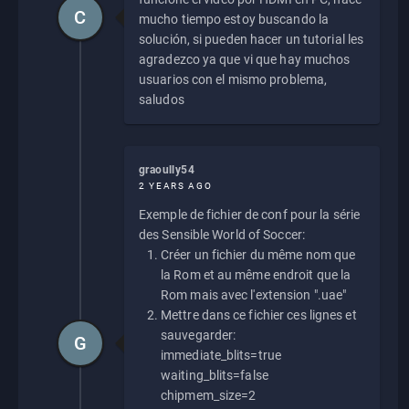
C
mucho tiempo estoy buscando la
solución, si pueden hacer un tutorial les
agradezco ya que vi que hay muchos
usuarios con el mismo problema,
saludos
graoully54
2 YEARS AGO
Exemple de fichier de conf pour la série
des Sensible World of Soccer:
Créer un fichier du même nom que
la Rom et au même endroit que la
Rom mais avec l'extension ".uae"
Mettre dans ce fichier ces lignes et
sauvegarder:
G
immediate_blits=true
waiting_blits=false
chipmem_size=2