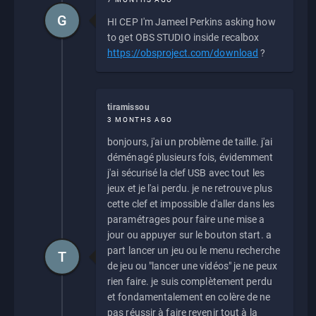
G
HI CEP I'm Jameel Perkins asking how
to get OBS STUDIO inside recalbox
https://obsproject.com/download
?
tiramissou
3 MONTHS AGO
bonjours, j'ai un problème de taille. j'ai
déménagé plusieurs fois, évidemment
j'ai sécurisé la clef USB avec tout les
jeux et je l'ai perdu. je ne retrouve plus
cette clef et impossible d'aller dans les
paramétrages pour faire une mise a
jour ou appuyer sur le bouton start. a
part lancer un jeu ou le menu recherche
T
de jeu ou "lancer une vidéos" je ne peux
rien faire. je suis complètement perdu
et fondamentalement en colère de ne
pas réussir à faire revenir tout à la