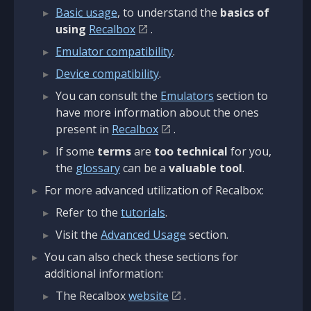
Basic usage
, to understand the
basics of
using
Recalbox
.
Emulator compatibility
.
Device compatibility
.
You can consult the
Emulators
section to
have more information about the ones
present in
Recalbox
.
If some
terms
are
too technical
for you,
the
glossary
can be a
valuable tool
.
For more advanced utilization of Recalbox:
Refer to the
tutorials
.
Visit the
Advanced Usage
section.
You can also check these sections for
additional information:
The Recalbox
website
.