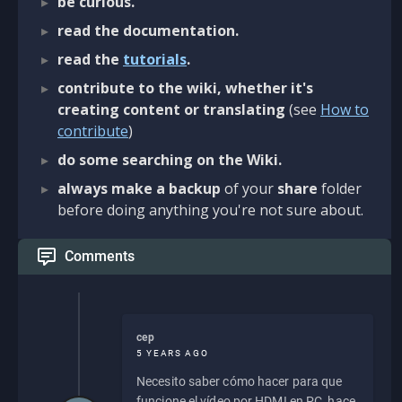
be curious.
read the documentation.
read the
tutorials
.
contribute to the wiki, whether it's
creating content or translating
(see
How to
contribute
)
do some searching on the Wiki.
always make a backup
of your
share
folder
before doing anything you're not sure about.
Comments
cep
5 YEARS AGO
Necesito saber cómo hacer para que
funcione el vídeo por HDMI en PC, hace