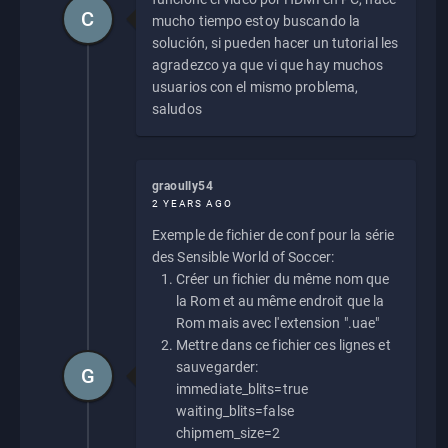
C
mucho tiempo estoy buscando la
solución, si pueden hacer un tutorial les
agradezco ya que vi que hay muchos
usuarios con el mismo problema,
saludos
graoully54
2 YEARS AGO
Exemple de fichier de conf pour la série
des Sensible World of Soccer:
Créer un fichier du même nom que
la Rom et au même endroit que la
Rom mais avec l'extension ".uae"
Mettre dans ce fichier ces lignes et
sauvegarder:
G
immediate_blits=true
waiting_blits=false
chipmem_size=2