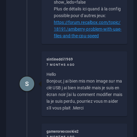
show_leds=false
Plus de détails ici quand à la config
possible pour d'autres jeux:
https://forum.recalbox.com/topic/
18191/amiberry-problem-with-uae-
files-and-the-cpu-speed
sintineddi1969
7 MONTHS AGO
Hello
Bonjour, j ai bien mis mon image sur ma
S
clé USB j ai bien installé mais je suis en
écran noir j'ai lu comment modifier mais
la je suis perdu, pourriez vous m aider
s'il vous plait .Merci
gameroreocookie2
7 MONTHS AGO