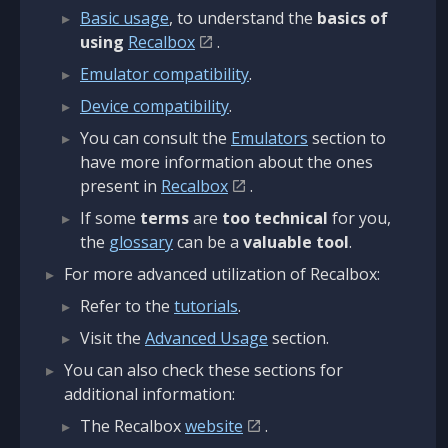
Basic usage
, to understand the
basics of
using
Recalbox
.
Emulator compatibility
.
Device compatibility
.
You can consult the
Emulators
section to
have more information about the ones
present in
Recalbox
.
If some
terms
are
too technical
for you,
the
glossary
can be a
valuable tool
.
For more advanced utilization of Recalbox:
Refer to the
tutorials
.
Visit the
Advanced Usage
section.
You can also check these sections for
additional information:
The Recalbox
website
.