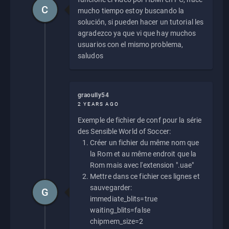
C
mucho tiempo estoy buscando la
solución, si pueden hacer un tutorial les
agradezco ya que vi que hay muchos
usuarios con el mismo problema,
saludos
graoully54
2 YEARS AGO
Exemple de fichier de conf pour la série
des Sensible World of Soccer:
Créer un fichier du même nom que
la Rom et au même endroit que la
Rom mais avec l'extension ".uae"
Mettre dans ce fichier ces lignes et
sauvegarder:
G
immediate_blits=true
waiting_blits=false
chipmem_size=2