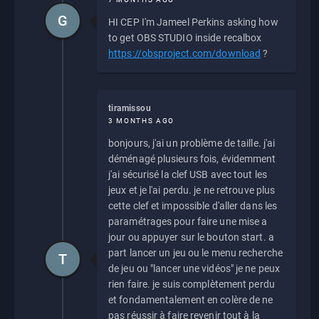
G
HI CEP I'm Jameel Perkins asking how
to get OBS STUDIO inside recalbox
https://obsproject.com/download
?
tiramissou
3 MONTHS AGO
bonjours, j'ai un problème de taille. j'ai
déménagé plusieurs fois, évidemment
j'ai sécurisé la clef USB avec tout les
jeux et je l'ai perdu. je ne retrouve plus
cette clef et impossible d'aller dans les
paramétrages pour faire une mise a
jour ou appuyer sur le bouton start. a
part lancer un jeu ou le menu recherche
T
de jeu ou "lancer une vidéos" je ne peux
rien faire. je suis complètement perdu
et fondamentalement en colère de ne
pas réussir à faire revenir tout à la