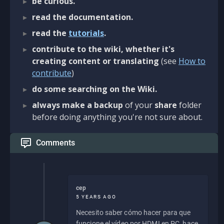
be curious.
read the documentation.
read the
tutorials
.
contribute to the wiki, whether it's
creating content or translating
(see
How to
contribute
)
do some searching on the Wiki.
always make a backup
of your
share
folder
before doing anything you're not sure about.
Comments
cep
5 YEARS AGO
Necesito saber cómo hacer para que
funcione el vídeo por HDMI en PC, hace