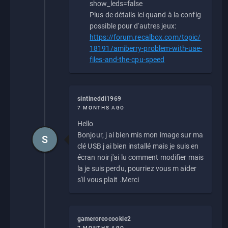
show_leds=false
Plus de détails ici quand à la config
possible pour d'autres jeux:
https://forum.recalbox.com/topic/
18191/amiberry-problem-with-uae-
files-and-the-cpu-speed
sintineddi1969
7 MONTHS AGO
Hello
Bonjour, j ai bien mis mon image sur ma
S
clé USB j ai bien installé mais je suis en
écran noir j'ai lu comment modifier mais
la je suis perdu, pourriez vous m aider
s'il vous plait .Merci
gameroreocookie2
7 MONTHS AGO