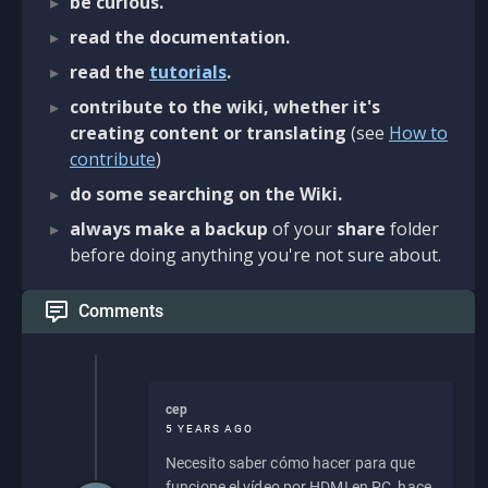
be curious.
read the documentation.
read the
tutorials
.
contribute to the wiki, whether it's
creating content or translating
(see
How to
contribute
)
do some searching on the Wiki.
always make a backup
of your
share
folder
before doing anything you're not sure about.
Comments
cep
5 YEARS AGO
Necesito saber cómo hacer para que
funcione el vídeo por HDMI en PC, hace