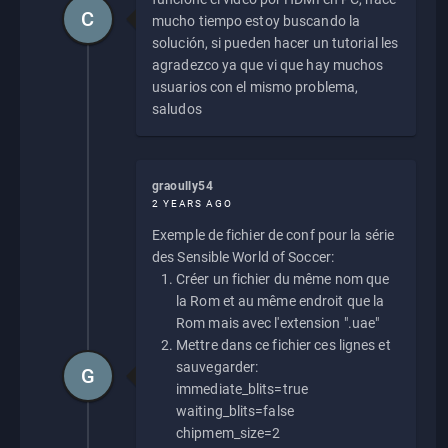
C
mucho tiempo estoy buscando la
solución, si pueden hacer un tutorial les
agradezco ya que vi que hay muchos
usuarios con el mismo problema,
saludos
graoully54
2 YEARS AGO
Exemple de fichier de conf pour la série
des Sensible World of Soccer:
Créer un fichier du même nom que
la Rom et au même endroit que la
Rom mais avec l'extension ".uae"
Mettre dans ce fichier ces lignes et
sauvegarder:
G
immediate_blits=true
waiting_blits=false
chipmem_size=2