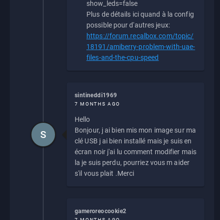
show_leds=false
Plus de détails ici quand à la config
possible pour d'autres jeux:
https://forum.recalbox.com/topic/
18191/amiberry-problem-with-uae-
files-and-the-cpu-speed
sintineddi1969
7 MONTHS AGO
Hello
Bonjour, j ai bien mis mon image sur ma
S
clé USB j ai bien installé mais je suis en
écran noir j'ai lu comment modifier mais
la je suis perdu, pourriez vous m aider
s'il vous plait .Merci
gameroreocookie2
7 MONTHS AGO