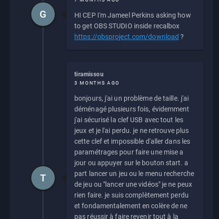
G
HI CEP I'm Jameel Perkins asking how
to get OBS STUDIO inside recalbox
https://obsproject.com/download
?
tiramissou
3 MONTHS AGO
bonjours, j'ai un problème de taille. j'ai
déménagé plusieurs fois, évidemment
j'ai sécurisé la clef USB avec tout les
jeux et je l'ai perdu. je ne retrouve plus
cette clef et impossible d'aller dans les
paramétrages pour faire une mise a
jour ou appuyer sur le bouton start. a
part lancer un jeu ou le menu recherche
T
de jeu ou "lancer une vidéos" je ne peux
rien faire. je suis complètement perdu
et fondamentalement en colère de ne
pas réussir à faire revenir tout à la