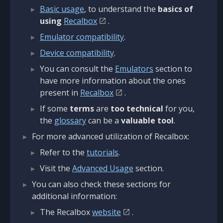
Basic usage
, to understand the
basics of
using
Recalbox
.
Emulator compatibility
.
Device compatibility
.
You can consult the
Emulators
section to
have more information about the ones
present in
Recalbox
.
If some
terms
are
too technical
for you,
the
glossary
can be a
valuable tool
.
For more advanced utilization of Recalbox:
Refer to the
tutorials
.
Visit the
Advanced Usage
section.
You can also check these sections for
additional information:
The Recalbox
website
.