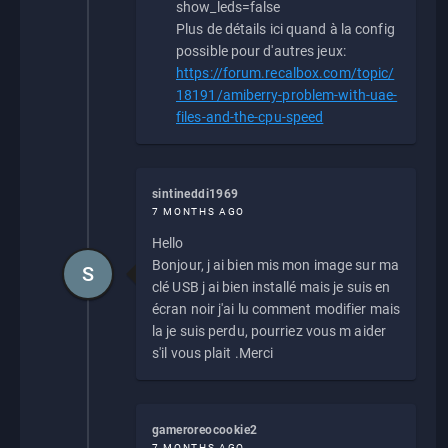
show_leds=false
Plus de détails ici quand à la config
possible pour d'autres jeux:
https://forum.recalbox.com/topic/
18191/amiberry-problem-with-uae-
files-and-the-cpu-speed
sintineddi1969
7 MONTHS AGO
Hello
Bonjour, j ai bien mis mon image sur ma
S
clé USB j ai bien installé mais je suis en
écran noir j'ai lu comment modifier mais
la je suis perdu, pourriez vous m aider
s'il vous plait .Merci
gameroreocookie2
7 MONTHS AGO