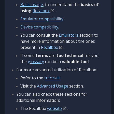
Basic usage
, to understand the
basics of
using
Recalbox
.
Emulator compatibility
.
Device compatibility
.
You can consult the
Emulators
section to
have more information about the ones
present in
Recalbox
.
If some
terms
are
too technical
for you,
the
glossary
can be a
valuable tool
.
For more advanced utilization of Recalbox:
Refer to the
tutorials
.
Visit the
Advanced Usage
section.
You can also check these sections for
additional information:
The Recalbox
website
.