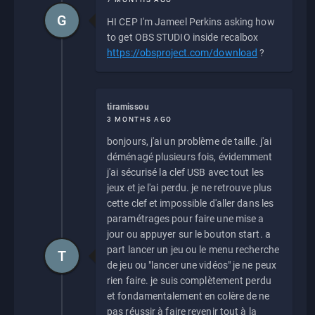
G
HI CEP I'm Jameel Perkins asking how
to get OBS STUDIO inside recalbox
https://obsproject.com/download
?
tiramissou
3 MONTHS AGO
bonjours, j'ai un problème de taille. j'ai
déménagé plusieurs fois, évidemment
j'ai sécurisé la clef USB avec tout les
jeux et je l'ai perdu. je ne retrouve plus
cette clef et impossible d'aller dans les
paramétrages pour faire une mise a
jour ou appuyer sur le bouton start. a
part lancer un jeu ou le menu recherche
T
de jeu ou "lancer une vidéos" je ne peux
rien faire. je suis complètement perdu
et fondamentalement en colère de ne
pas réussir à faire revenir tout à la