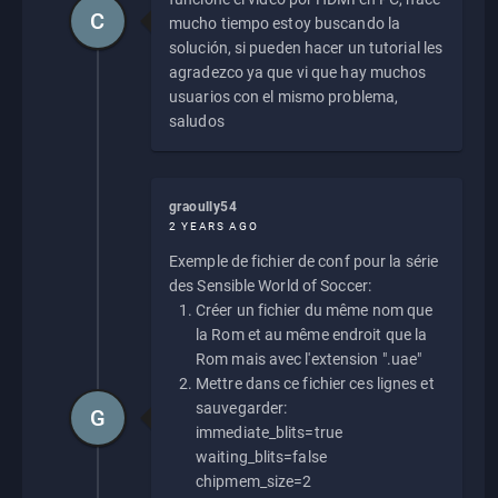
C
mucho tiempo estoy buscando la
solución, si pueden hacer un tutorial les
agradezco ya que vi que hay muchos
usuarios con el mismo problema,
saludos
graoully54
2 YEARS AGO
Exemple de fichier de conf pour la série
des Sensible World of Soccer:
Créer un fichier du même nom que
la Rom et au même endroit que la
Rom mais avec l'extension ".uae"
Mettre dans ce fichier ces lignes et
sauvegarder:
G
immediate_blits=true
waiting_blits=false
chipmem_size=2