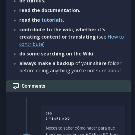
be curious.
read the documentation.
read the
tutorials
.
contribute to the wiki, whether it's
creating content or translating
(see
How to
contribute
)
do some searching on the Wiki.
always make a backup
of your
share
folder
before doing anything you're not sure about.
Comments
cep
5 YEARS AGO
Necesito saber cómo hacer para que
funcione el vídeo por HDMI en PC, hace