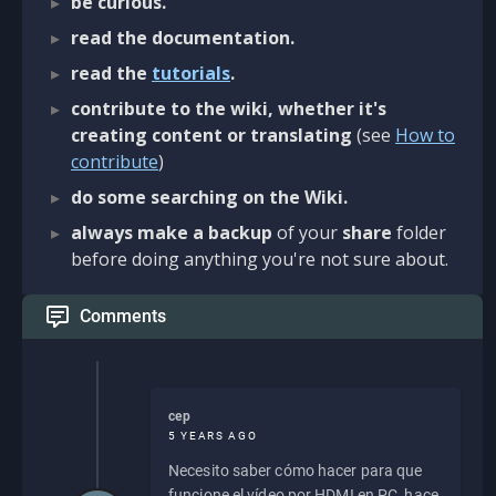
be curious.
read the documentation.
read the
tutorials
.
contribute to the wiki, whether it's
creating content or translating
(see
How to
contribute
)
do some searching on the Wiki.
always make a backup
of your
share
folder
before doing anything you're not sure about.
Comments
cep
5 YEARS AGO
Necesito saber cómo hacer para que
funcione el vídeo por HDMI en PC, hace