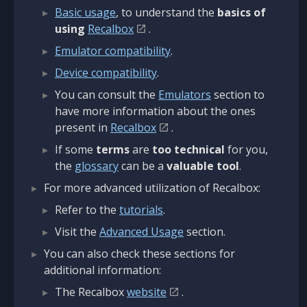
Basic usage
, to understand the
basics of
using
Recalbox
.
Emulator compatibility
.
Device compatibility
.
You can consult the
Emulators
section to
have more information about the ones
present in
Recalbox
.
If some
terms
are
too technical
for you,
the
glossary
can be a
valuable tool
.
For more advanced utilization of Recalbox:
Refer to the
tutorials
.
Visit the
Advanced Usage
section.
You can also check these sections for
additional information:
The Recalbox
website
.