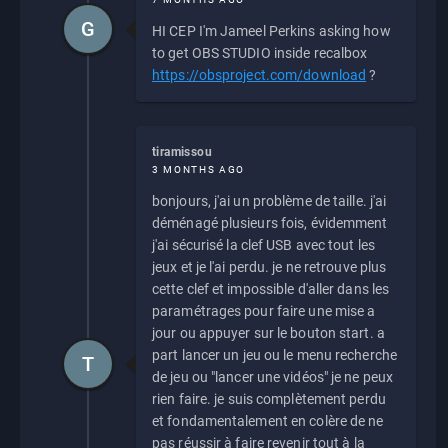
G
HI CEP I'm Jameel Perkins asking how
to get OBS STUDIO inside recalbox
https://obsproject.com/download
?
tiramissou
3 MONTHS AGO
bonjours, j'ai un problème de taille. j'ai
déménagé plusieurs fois, évidemment
j'ai sécurisé la clef USB avec tout les
jeux et je l'ai perdu. je ne retrouve plus
cette clef et impossible d'aller dans les
paramétrages pour faire une mise a
jour ou appuyer sur le bouton start. a
part lancer un jeu ou le menu recherche
T
de jeu ou "lancer une vidéos" je ne peux
rien faire. je suis complètement perdu
et fondamentalement en colère de ne
pas réussir à faire revenir tout à la