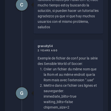
C
mucho tiempo estoy buscando la
solución, si pueden hacer un tutorial les
agradezco ya que vi que hay muchos
usuarios con el mismo problema,
saludos
graoully54
2 YEARS AGO
Exemple de fichier de conf pour la série
des Sensible World of Soccer:
Créer un fichier du même nom que
la Rom et au même endroit que la
Rom mais avec l'extension ".uae"
Mettre dans ce fichier ces lignes et
sauvegarder:
G
immediate_blits=true
waiting_blits=false
chipmem_size=2