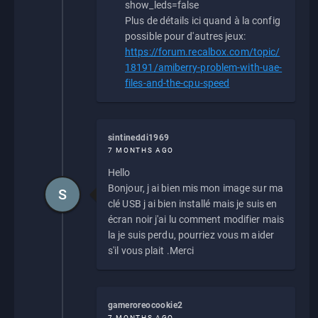
show_leds=false
Plus de détails ici quand à la config
possible pour d'autres jeux:
https://forum.recalbox.com/topic/
18191/amiberry-problem-with-uae-
files-and-the-cpu-speed
sintineddi1969
7 MONTHS AGO
Hello
Bonjour, j ai bien mis mon image sur ma
S
clé USB j ai bien installé mais je suis en
écran noir j'ai lu comment modifier mais
la je suis perdu, pourriez vous m aider
s'il vous plait .Merci
gameroreocookie2
7 MONTHS AGO