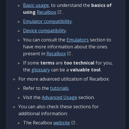
Basic usage
, to understand the
basics of
using
Recalbox
.
Emulator compatibility
.
Device compatibility
.
You can consult the
Emulators
section to
have more information about the ones
present in
Recalbox
.
If some
terms
are
too technical
for you,
the
glossary
can be a
valuable tool
.
For more advanced utilization of Recalbox:
Refer to the
tutorials
.
Visit the
Advanced Usage
section.
You can also check these sections for
additional information:
The Recalbox
website
.