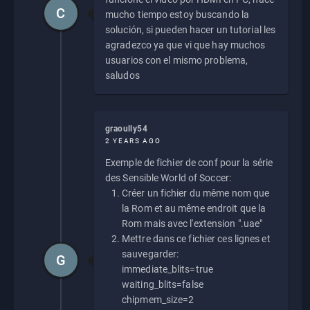
C
mucho tiempo estoy buscando la
solución, si pueden hacer un tutorial les
agradezco ya que vi que hay muchos
usuarios con el mismo problema,
saludos
graoully54
2 YEARS AGO
Exemple de fichier de conf pour la série
des Sensible World of Soccer:
Créer un fichier du même nom que
la Rom et au même endroit que la
Rom mais avec l'extension ".uae"
Mettre dans ce fichier ces lignes et
sauvegarder:
G
immediate_blits=true
waiting_blits=false
chipmem_size=2