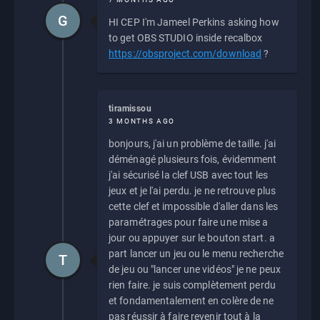
G
HI CEP I'm Jameel Perkins asking how
to get OBS STUDIO inside recalbox
https://obsproject.com/download
?
tiramissou
3 MONTHS AGO
bonjours, j'ai un problème de taille. j'ai
déménagé plusieurs fois, évidemment
j'ai sécurisé la clef USB avec tout les
jeux et je l'ai perdu. je ne retrouve plus
cette clef et impossible d'aller dans les
paramétrages pour faire une mise a
jour ou appuyer sur le bouton start. a
part lancer un jeu ou le menu recherche
T
de jeu ou "lancer une vidéos" je ne peux
rien faire. je suis complètement perdu
et fondamentalement en colère de ne
pas réussir à faire revenir tout à la