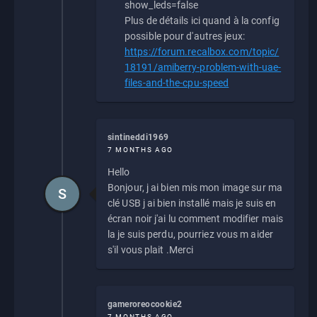
show_leds=false
Plus de détails ici quand à la config
possible pour d'autres jeux:
https://forum.recalbox.com/topic/
18191/amiberry-problem-with-uae-
files-and-the-cpu-speed
sintineddi1969
7 MONTHS AGO
Hello
Bonjour, j ai bien mis mon image sur ma
S
clé USB j ai bien installé mais je suis en
écran noir j'ai lu comment modifier mais
la je suis perdu, pourriez vous m aider
s'il vous plait .Merci
gameroreocookie2
7 MONTHS AGO