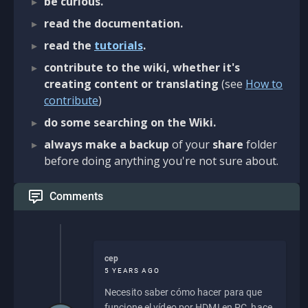
be curious.
read the documentation.
read the
tutorials
.
contribute to the wiki, whether it's
creating content or translating
(see
How to
contribute
)
do some searching on the Wiki.
always make a backup
of your
share
folder
before doing anything you're not sure about.
Comments
cep
5 YEARS AGO
Necesito saber cómo hacer para que
funcione el vídeo por HDMI en PC, hace