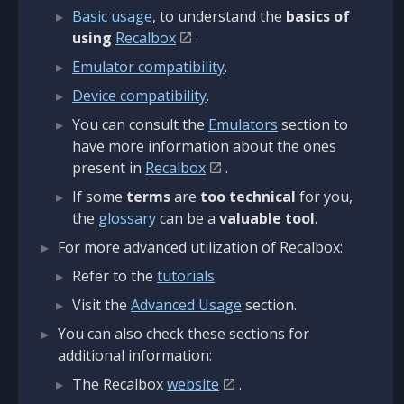
Basic usage
, to understand the
basics of
using
Recalbox
.
Emulator compatibility
.
Device compatibility
.
You can consult the
Emulators
section to
have more information about the ones
present in
Recalbox
.
If some
terms
are
too technical
for you,
the
glossary
can be a
valuable tool
.
For more advanced utilization of Recalbox:
Refer to the
tutorials
.
Visit the
Advanced Usage
section.
You can also check these sections for
additional information:
The Recalbox
website
.