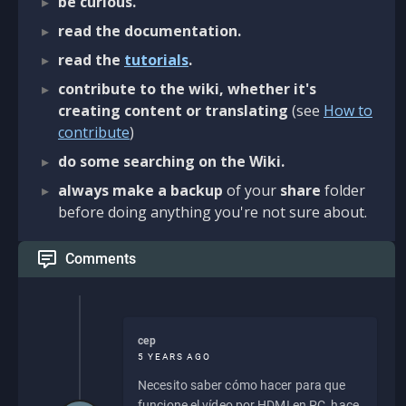
be curious.
read the documentation.
read the
tutorials
.
contribute to the wiki, whether it's
creating content or translating
(see
How to
contribute
)
do some searching on the Wiki.
always make a backup
of your
share
folder
before doing anything you're not sure about.
Comments
cep
5 YEARS AGO
Necesito saber cómo hacer para que
funcione el vídeo por HDMI en PC, hace