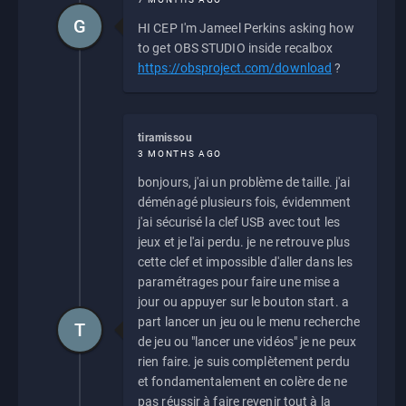
G
HI CEP I'm Jameel Perkins asking how
to get OBS STUDIO inside recalbox
https://obsproject.com/download
?
tiramissou
3 MONTHS AGO
bonjours, j'ai un problème de taille. j'ai
déménagé plusieurs fois, évidemment
j'ai sécurisé la clef USB avec tout les
jeux et je l'ai perdu. je ne retrouve plus
cette clef et impossible d'aller dans les
paramétrages pour faire une mise a
jour ou appuyer sur le bouton start. a
part lancer un jeu ou le menu recherche
T
de jeu ou "lancer une vidéos" je ne peux
rien faire. je suis complètement perdu
et fondamentalement en colère de ne
pas réussir à faire revenir tout à la