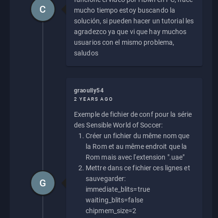
C
mucho tiempo estoy buscando la
solución, si pueden hacer un tutorial les
agradezco ya que vi que hay muchos
usuarios con el mismo problema,
saludos
graoully54
2 YEARS AGO
Exemple de fichier de conf pour la série
des Sensible World of Soccer:
Créer un fichier du même nom que
la Rom et au même endroit que la
Rom mais avec l'extension ".uae"
Mettre dans ce fichier ces lignes et
sauvegarder:
G
immediate_blits=true
waiting_blits=false
chipmem_size=2