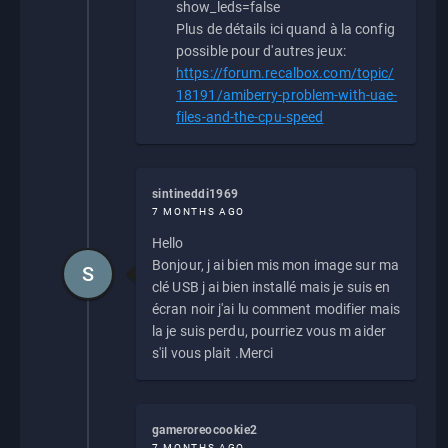
show_leds=false
Plus de détails ici quand à la config
possible pour d'autres jeux:
https://forum.recalbox.com/topic/
18191/amiberry-problem-with-uae-
files-and-the-cpu-speed
sintineddi1969
7 MONTHS AGO
Hello
Bonjour, j ai bien mis mon image sur ma
S
clé USB j ai bien installé mais je suis en
écran noir j'ai lu comment modifier mais
la je suis perdu, pourriez vous m aider
s'il vous plait .Merci
gameroreocookie2
7 MONTHS AGO