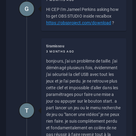
G
HI CEP I'm Jameel Perkins asking how
to get OBS STUDIO inside recalbox
https://obsproject.com/download
?
tiramissou
3 MONTHS AGO
bonjours, j'ai un problème de taille. j'ai
déménagé plusieurs fois, évidemment
j'ai sécurisé la clef USB avec tout les
jeux et je l'ai perdu. je ne retrouve plus
cette clef et impossible d'aller dans les
paramétrages pour faire une mise a
jour ou appuyer sur le bouton start. a
part lancer un jeu ou le menu recherche
T
de jeu ou "lancer une vidéos" je ne peux
rien faire. je suis complètement perdu
et fondamentalement en colère de ne
pas réussir à faire revenir tout à la