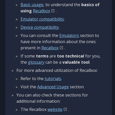
Basic usage
, to understand the
basics of
using
Recalbox
.
Emulator compatibility
.
Device compatibility
.
You can consult the
Emulators
section to
have more information about the ones
present in
Recalbox
.
If some
terms
are
too technical
for you,
the
glossary
can be a
valuable tool
.
For more advanced utilization of Recalbox:
Refer to the
tutorials
.
Visit the
Advanced Usage
section.
You can also check these sections for
additional information:
The Recalbox
website
.