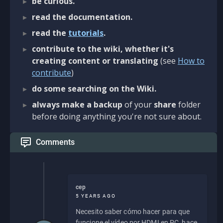
be curious.
read the documentation.
read the
tutorials
.
contribute to the wiki, whether it's
creating content or translating
(see
How to
contribute
)
do some searching on the Wiki.
always make a backup
of your
share
folder
before doing anything you're not sure about.
Comments
cep
5 YEARS AGO
Necesito saber cómo hacer para que
funcione el vídeo por HDMI en PC, hace