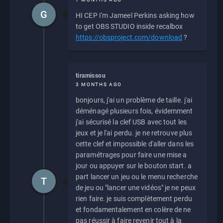
G
HI CEP I'm Jameel Perkins asking how
to get OBS STUDIO inside recalbox
https://obsproject.com/download
?
tiramissou
3 MONTHS AGO
bonjours, j'ai un problème de taille. j'ai
déménagé plusieurs fois, évidemment
j'ai sécurisé la clef USB avec tout les
jeux et je l'ai perdu. je ne retrouve plus
cette clef et impossible d'aller dans les
paramétrages pour faire une mise a
jour ou appuyer sur le bouton start. a
part lancer un jeu ou le menu recherche
T
de jeu ou "lancer une vidéos" je ne peux
rien faire. je suis complètement perdu
et fondamentalement en colère de ne
pas réussir à faire revenir tout à la