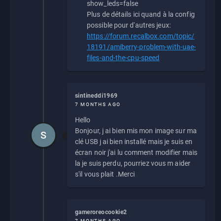
show_leds=false
Plus de détails ici quand à la config
possible pour d'autres jeux:
https://forum.recalbox.com/topic/
18191/amiberry-problem-with-uae-
files-and-the-cpu-speed
sintineddi1969
7 MONTHS AGO
Hello
Bonjour, j ai bien mis mon image sur ma
S
clé USB j ai bien installé mais je suis en
écran noir j'ai lu comment modifier mais
la je suis perdu, pourriez vous m aider
s'il vous plait .Merci
gameroreocookie2
7 MONTHS AGO