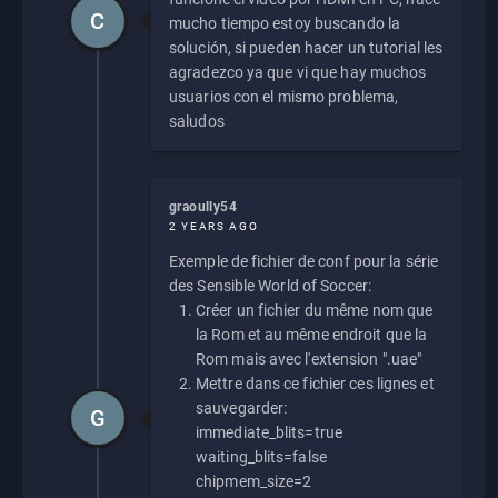
C
mucho tiempo estoy buscando la
solución, si pueden hacer un tutorial les
agradezco ya que vi que hay muchos
usuarios con el mismo problema,
saludos
graoully54
2 YEARS AGO
Exemple de fichier de conf pour la série
des Sensible World of Soccer:
Créer un fichier du même nom que
la Rom et au même endroit que la
Rom mais avec l'extension ".uae"
Mettre dans ce fichier ces lignes et
sauvegarder:
G
immediate_blits=true
waiting_blits=false
chipmem_size=2