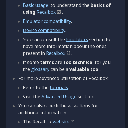
Basic usage
, to understand the
basics of
using
Recalbox
.
Emulator compatibility
.
Device compatibility
.
You can consult the
Emulators
section to
have more information about the ones
present in
Recalbox
.
If some
terms
are
too technical
for you,
the
glossary
can be a
valuable tool
.
For more advanced utilization of Recalbox:
Refer to the
tutorials
.
Visit the
Advanced Usage
section.
You can also check these sections for
additional information:
The Recalbox
website
.