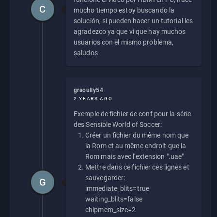
C
mucho tiempo estoy buscando la
solución, si pueden hacer un tutorial les
agradezco ya que vi que hay muchos
usuarios con el mismo problema,
saludos
graoully54
2 YEARS AGO
Exemple de fichier de conf pour la série
des Sensible World of Soccer:
Créer un fichier du même nom que
la Rom et au même endroit que la
Rom mais avec l'extension ".uae"
Mettre dans ce fichier ces lignes et
sauvegarder:
G
immediate_blits=true
waiting_blits=false
chipmem_size=2