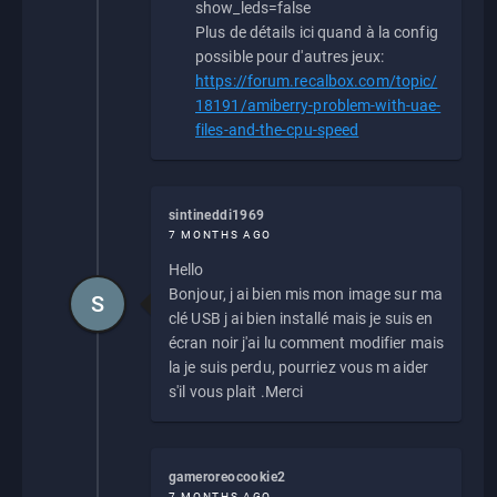
show_leds=false
Plus de détails ici quand à la config
possible pour d'autres jeux:
https://forum.recalbox.com/topic/
18191/amiberry-problem-with-uae-
files-and-the-cpu-speed
sintineddi1969
7 MONTHS AGO
Hello
Bonjour, j ai bien mis mon image sur ma
S
clé USB j ai bien installé mais je suis en
écran noir j'ai lu comment modifier mais
la je suis perdu, pourriez vous m aider
s'il vous plait .Merci
gameroreocookie2
7 MONTHS AGO