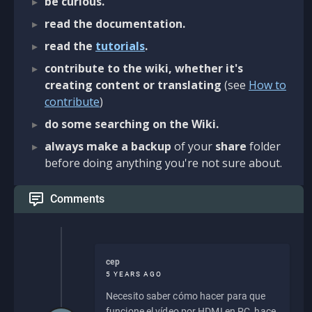
be curious.
read the documentation.
read the
tutorials
.
contribute to the wiki, whether it's
creating content or translating
(see
How to
contribute
)
do some searching on the Wiki.
always make a backup
of your
share
folder
before doing anything you're not sure about.
Comments
cep
5 YEARS AGO
Necesito saber cómo hacer para que
funcione el vídeo por HDMI en PC, hace