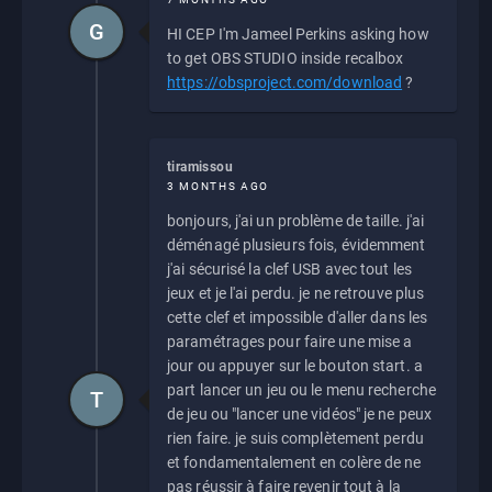
G
HI CEP I'm Jameel Perkins asking how
to get OBS STUDIO inside recalbox
https://obsproject.com/download
?
tiramissou
3 MONTHS AGO
bonjours, j'ai un problème de taille. j'ai
déménagé plusieurs fois, évidemment
j'ai sécurisé la clef USB avec tout les
jeux et je l'ai perdu. je ne retrouve plus
cette clef et impossible d'aller dans les
paramétrages pour faire une mise a
jour ou appuyer sur le bouton start. a
part lancer un jeu ou le menu recherche
T
de jeu ou "lancer une vidéos" je ne peux
rien faire. je suis complètement perdu
et fondamentalement en colère de ne
pas réussir à faire revenir tout à la