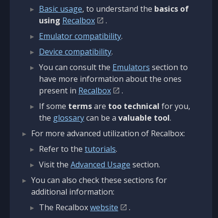
Basic usage
, to understand the
basics of
using
Recalbox
.
Emulator compatibility
.
Device compatibility
.
You can consult the
Emulators
section to
have more information about the ones
present in
Recalbox
.
If some
terms
are
too technical
for you,
the
glossary
can be a
valuable tool
.
For more advanced utilization of Recalbox:
Refer to the
tutorials
.
Visit the
Advanced Usage
section.
You can also check these sections for
additional information:
The Recalbox
website
.