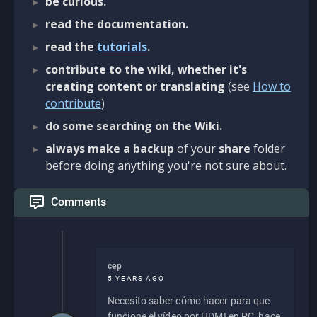
be curious.
read the documentation.
read the
tutorials
.
contribute to the wiki, whether it's
creating content or translating
(see
How to
contribute
)
do some searching on the Wiki.
always make a backup
of your
share
folder
before doing anything you're not sure about.
Comments
cep
5 YEARS AGO
Necesito saber cómo hacer para que
funcione el vídeo por HDMI en PC, hace