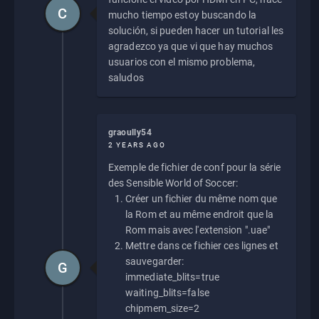
C
mucho tiempo estoy buscando la
solución, si pueden hacer un tutorial les
agradezco ya que vi que hay muchos
usuarios con el mismo problema,
saludos
graoully54
2 YEARS AGO
Exemple de fichier de conf pour la série
des Sensible World of Soccer:
Créer un fichier du même nom que
la Rom et au même endroit que la
Rom mais avec l'extension ".uae"
Mettre dans ce fichier ces lignes et
sauvegarder:
G
immediate_blits=true
waiting_blits=false
chipmem_size=2