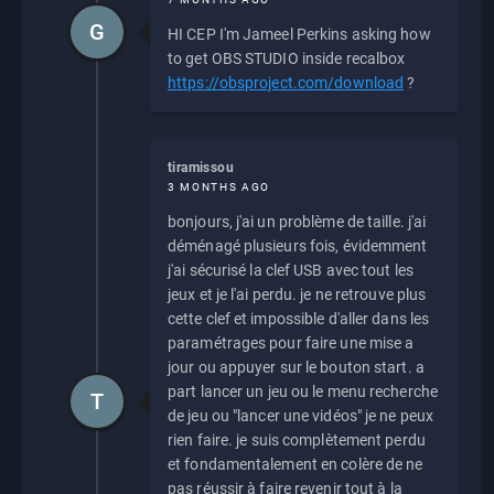
G
HI CEP I'm Jameel Perkins asking how
to get OBS STUDIO inside recalbox
https://obsproject.com/download
?
tiramissou
3 MONTHS AGO
bonjours, j'ai un problème de taille. j'ai
déménagé plusieurs fois, évidemment
j'ai sécurisé la clef USB avec tout les
jeux et je l'ai perdu. je ne retrouve plus
cette clef et impossible d'aller dans les
paramétrages pour faire une mise a
jour ou appuyer sur le bouton start. a
part lancer un jeu ou le menu recherche
T
de jeu ou "lancer une vidéos" je ne peux
rien faire. je suis complètement perdu
et fondamentalement en colère de ne
pas réussir à faire revenir tout à la