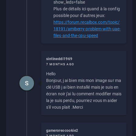
show_leds=false
Plus de détails ici quand à la config
possible pour d'autres jeux:
https://forum.recalbox.com/topic/
18191/amiberry-problem-with-uae-
files-and-the-cpu-speed
sintineddi1969
7 MONTHS AGO
Hello
Bonjour, j ai bien mis mon image sur ma
S
clé USB j ai bien installé mais je suis en
écran noir j'ai lu comment modifier mais
la je suis perdu, pourriez vous m aider
s'il vous plait .Merci
gameroreocookie2
7 MONTHS AGO