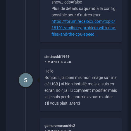
show_leds=false
Plus de détails ici quand à la config
possible pour d'autres jeux:
https://forum.recalbox.com/topic/
18191/amiberry-problem-with-uae-
files-and-the-cpu-speed
sintineddi1969
7 MONTHS AGO
Hello
Bonjour, j ai bien mis mon image sur ma
S
clé USB j ai bien installé mais je suis en
écran noir j'ai lu comment modifier mais
la je suis perdu, pourriez vous m aider
s'il vous plait .Merci
gameroreocookie2
7 MONTHS AGO