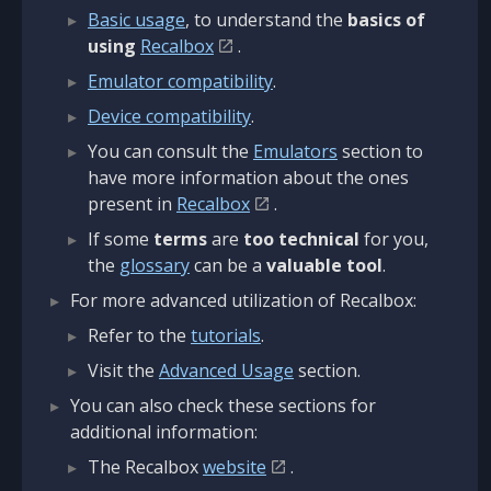
Basic usage
, to understand the
basics of
using
Recalbox
.
Emulator compatibility
.
Device compatibility
.
You can consult the
Emulators
section to
have more information about the ones
present in
Recalbox
.
If some
terms
are
too technical
for you,
the
glossary
can be a
valuable tool
.
For more advanced utilization of Recalbox:
Refer to the
tutorials
.
Visit the
Advanced Usage
section.
You can also check these sections for
additional information:
The Recalbox
website
.