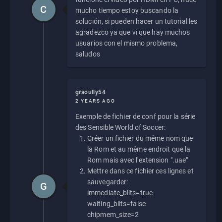
C
mucho tiempo estoy buscando la
solución, si pueden hacer un tutorial les
agradezco ya que vi que hay muchos
usuarios con el mismo problema,
saludos
graoully54
2 YEARS AGO
Exemple de fichier de conf pour la série
des Sensible World of Soccer:
Créer un fichier du même nom que
la Rom et au même endroit que la
Rom mais avec l'extension ".uae"
Mettre dans ce fichier ces lignes et
sauvegarder:
G
immediate_blits=true
waiting_blits=false
chipmem_size=2