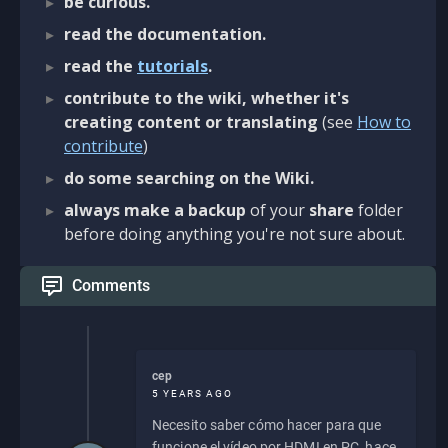
be curious.
read the documentation.
read the
tutorials
.
contribute to the wiki, whether it's
creating content or translating
(see
How to
contribute
)
do some searching on the Wiki.
always make a backup
of your
share
folder
before doing anything you're not sure about.
Comments
cep
5 YEARS AGO
Necesito saber cómo hacer para que
funcione el vídeo por HDMI en PC, hace