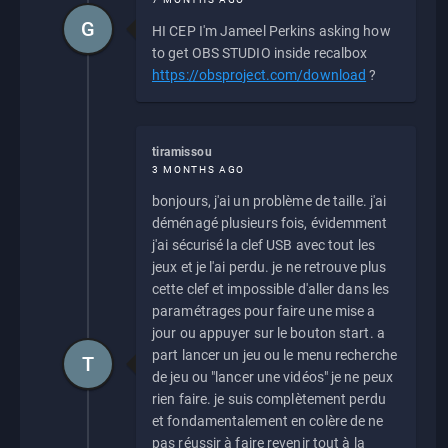
G
HI CEP I'm Jameel Perkins asking how
to get OBS STUDIO inside recalbox
https://obsproject.com/download
?
tiramissou
3 MONTHS AGO
bonjours, j'ai un problème de taille. j'ai
déménagé plusieurs fois, évidemment
j'ai sécurisé la clef USB avec tout les
jeux et je l'ai perdu. je ne retrouve plus
cette clef et impossible d'aller dans les
paramétrages pour faire une mise a
jour ou appuyer sur le bouton start. a
part lancer un jeu ou le menu recherche
T
de jeu ou "lancer une vidéos" je ne peux
rien faire. je suis complètement perdu
et fondamentalement en colère de ne
pas réussir à faire revenir tout à la