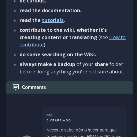
be curious.
read the documentation.
read the
tutorials
.
contribute to the wiki, whether it's
creating content or translating
(see
How to
contribute
)
do some searching on the Wiki.
always make a backup
of your
share
folder
before doing anything you're not sure about.
Comments
cep
5 YEARS AGO
Necesito saber cómo hacer para que
funcione el vídeo por HDMI en PC, hace