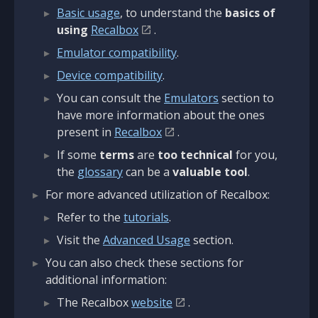
Basic usage
, to understand the
basics of
using
Recalbox
.
Emulator compatibility
.
Device compatibility
.
You can consult the
Emulators
section to
have more information about the ones
present in
Recalbox
.
If some
terms
are
too technical
for you,
the
glossary
can be a
valuable tool
.
For more advanced utilization of Recalbox:
Refer to the
tutorials
.
Visit the
Advanced Usage
section.
You can also check these sections for
additional information:
The Recalbox
website
.