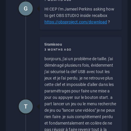
G
HI CEP I'm Jameel Perkins asking how
to get OBS STUDIO inside recalbox
https://obsproject.com/download
?
tiramissou
3 MONTHS AGO
bonjours, j'ai un problème de taille. j'ai
déménagé plusieurs fois, évidemment
j'ai sécurisé la clef USB avec tout les
jeux et je l'ai perdu. je ne retrouve plus
cette clef et impossible d'aller dans les
paramétrages pour faire une mise a
jour ou appuyer sur le bouton start. a
part lancer un jeu ou le menu recherche
T
de jeu ou "lancer une vidéos" je ne peux
rien faire. je suis complètement perdu
et fondamentalement en colère de ne
pas réussir à faire revenir tout à la