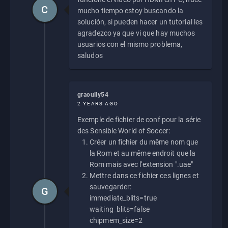
C
mucho tiempo estoy buscando la
solución, si pueden hacer un tutorial les
agradezco ya que vi que hay muchos
usuarios con el mismo problema,
saludos
graoully54
2 YEARS AGO
Exemple de fichier de conf pour la série
des Sensible World of Soccer:
Créer un fichier du même nom que
la Rom et au même endroit que la
Rom mais avec l'extension ".uae"
Mettre dans ce fichier ces lignes et
sauvegarder:
G
immediate_blits=true
waiting_blits=false
chipmem_size=2