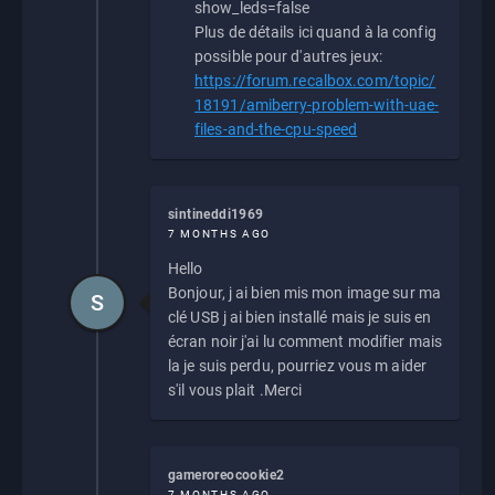
show_leds=false
Plus de détails ici quand à la config
possible pour d'autres jeux:
https://forum.recalbox.com/topic/
18191/amiberry-problem-with-uae-
files-and-the-cpu-speed
sintineddi1969
7 MONTHS AGO
Hello
Bonjour, j ai bien mis mon image sur ma
S
clé USB j ai bien installé mais je suis en
écran noir j'ai lu comment modifier mais
la je suis perdu, pourriez vous m aider
s'il vous plait .Merci
gameroreocookie2
7 MONTHS AGO