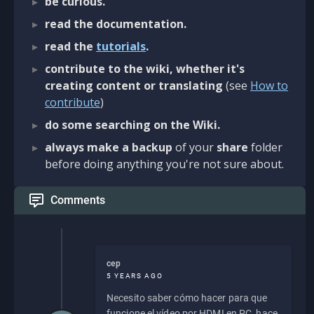
be curious.
read the documentation.
read the
tutorials
.
contribute to the wiki, whether it's
creating content or translating
(see
How to
contribute
)
do some searching on the Wiki.
always make a backup
of your
share
folder
before doing anything you're not sure about.
Comments
cep
5 YEARS AGO
Necesito saber cómo hacer para que
funcione el vídeo por HDMI en PC, hace