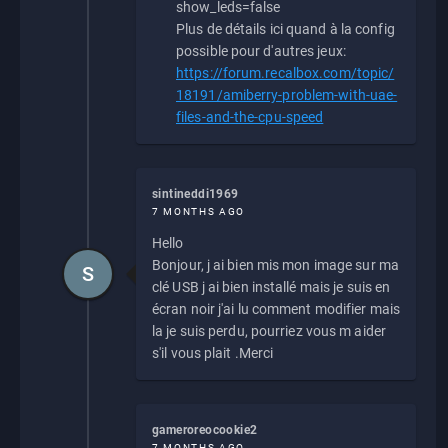
show_leds=false
Plus de détails ici quand à la config
possible pour d'autres jeux:
https://forum.recalbox.com/topic/
18191/amiberry-problem-with-uae-
files-and-the-cpu-speed
sintineddi1969
7 MONTHS AGO
Hello
Bonjour, j ai bien mis mon image sur ma
S
clé USB j ai bien installé mais je suis en
écran noir j'ai lu comment modifier mais
la je suis perdu, pourriez vous m aider
s'il vous plait .Merci
gameroreocookie2
7 MONTHS AGO