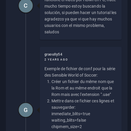
C
mucho tiempo estoy buscando la
solución, si pueden hacer un tutorial les
agradezco ya que vi que hay muchos
usuarios con el mismo problema,
saludos
graoully54
2 YEARS AGO
Exemple de fichier de conf pour la série
des Sensible World of Soccer:
Créer un fichier du même nom que
la Rom et au même endroit que la
Rom mais avec l'extension ".uae"
Mettre dans ce fichier ces lignes et
sauvegarder:
G
immediate_blits=true
waiting_blits=false
chipmem_size=2