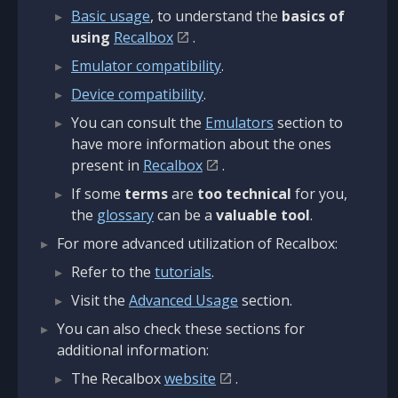
Basic usage
, to understand the
basics of
using
Recalbox
.
Emulator compatibility
.
Device compatibility
.
You can consult the
Emulators
section to
have more information about the ones
present in
Recalbox
.
If some
terms
are
too technical
for you,
the
glossary
can be a
valuable tool
.
For more advanced utilization of Recalbox:
Refer to the
tutorials
.
Visit the
Advanced Usage
section.
You can also check these sections for
additional information:
The Recalbox
website
.