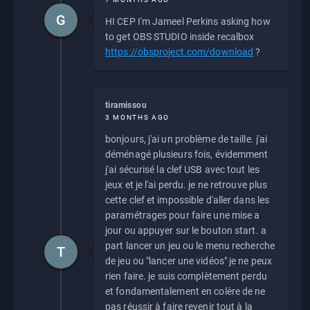
G
HI CEP I'm Jameel Perkins asking how
to get OBS STUDIO inside recalbox
https://obsproject.com/download
?
tiramissou
3 MONTHS AGO
bonjours, j'ai un problème de taille. j'ai
déménagé plusieurs fois, évidemment
j'ai sécurisé la clef USB avec tout les
jeux et je l'ai perdu. je ne retrouve plus
cette clef et impossible d'aller dans les
paramétrages pour faire une mise a
jour ou appuyer sur le bouton start. a
part lancer un jeu ou le menu recherche
T
de jeu ou "lancer une vidéos" je ne peux
rien faire. je suis complètement perdu
et fondamentalement en colère de ne
pas réussir à faire revenir tout à la