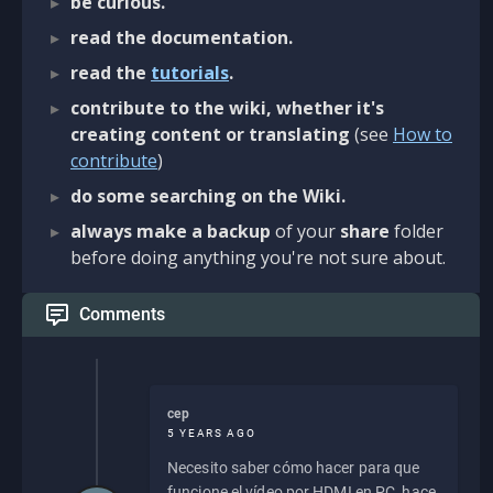
be curious.
read the documentation.
read the
tutorials
.
contribute to the wiki, whether it's
creating content or translating
(see
How to
contribute
)
do some searching on the Wiki.
always make a backup
of your
share
folder
before doing anything you're not sure about.
Comments
cep
5 YEARS AGO
Necesito saber cómo hacer para que
funcione el vídeo por HDMI en PC, hace