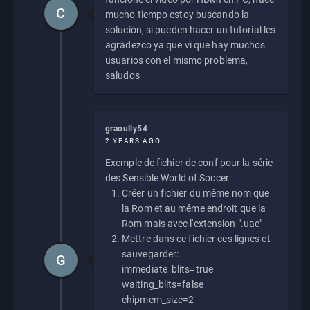
C
mucho tiempo estoy buscando la
solución, si pueden hacer un tutorial les
agradezco ya que vi que hay muchos
usuarios con el mismo problema,
saludos
graoully54
2 YEARS AGO
Exemple de fichier de conf pour la série
des Sensible World of Soccer:
Créer un fichier du même nom que
la Rom et au même endroit que la
Rom mais avec l'extension ".uae"
Mettre dans ce fichier ces lignes et
sauvegarder:
G
immediate_blits=true
waiting_blits=false
chipmem_size=2