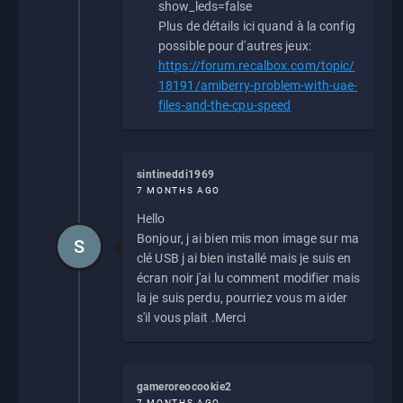
show_leds=false
Plus de détails ici quand à la config
possible pour d'autres jeux:
https://forum.recalbox.com/topic/
18191/amiberry-problem-with-uae-
files-and-the-cpu-speed
sintineddi1969
7 MONTHS AGO
Hello
Bonjour, j ai bien mis mon image sur ma
S
clé USB j ai bien installé mais je suis en
écran noir j'ai lu comment modifier mais
la je suis perdu, pourriez vous m aider
s'il vous plait .Merci
gameroreocookie2
7 MONTHS AGO