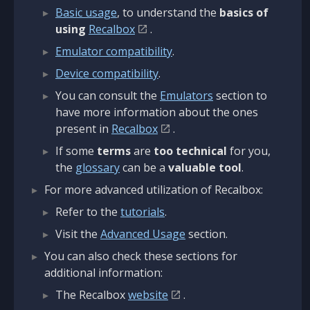
Basic usage
, to understand the
basics of
using
Recalbox
.
Emulator compatibility
.
Device compatibility
.
You can consult the
Emulators
section to
have more information about the ones
present in
Recalbox
.
If some
terms
are
too technical
for you,
the
glossary
can be a
valuable tool
.
For more advanced utilization of Recalbox:
Refer to the
tutorials
.
Visit the
Advanced Usage
section.
You can also check these sections for
additional information:
The Recalbox
website
.