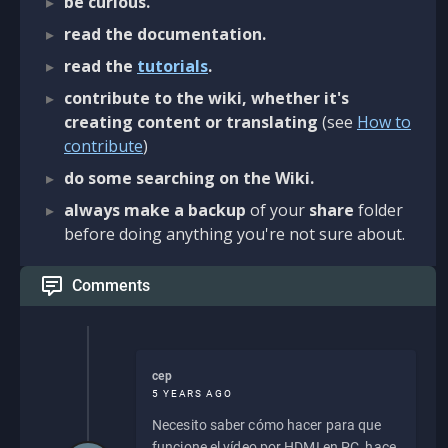
be curious.
read the documentation.
read the
tutorials
.
contribute to the wiki, whether it's
creating content or translating
(see
How to
contribute
)
do some searching on the Wiki.
always make a backup
of your
share
folder
before doing anything you're not sure about.
Comments
cep
5 YEARS AGO
Necesito saber cómo hacer para que
funcione el vídeo por HDMI en PC, hace