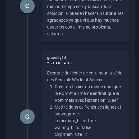
C
mucho tiempo estoy buscando la
solución, si pueden hacer un tutorial les
agradezco ya que vi que hay muchos
usuarios con el mismo problema,
saludos
graoully54
2 YEARS AGO
Exemple de fichier de conf pour la série
des Sensible World of Soccer:
Créer un fichier du même nom que
la Rom et au même endroit que la
Rom mais avec l'extension ".uae"
Mettre dans ce fichier ces lignes et
sauvegarder:
G
immediate_blits=true
waiting_blits=false
chipmem_size=2