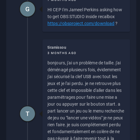
G
HI CEP I'm Jameel Perkins asking how
to get OBS STUDIO inside recalbox
https://obsproject.com/download
?
tiramissou
3 MONTHS AGO
bonjours, j'ai un problème de taille. j'ai
déménagé plusieurs fois, évidemment
j'ai sécurisé la clef USB avec tout les
jeux et je l'ai perdu. je ne retrouve plus
cette clef et impossible d'aller dans les
paramétrages pour faire une mise a
jour ou appuyer sur le bouton start. a
part lancer un jeu ou le menu recherche
T
de jeu ou "lancer une vidéos" je ne peux
rien faire. je suis complètement perdu
et fondamentalement en colère de ne
pas réussir à faire revenir tout à la