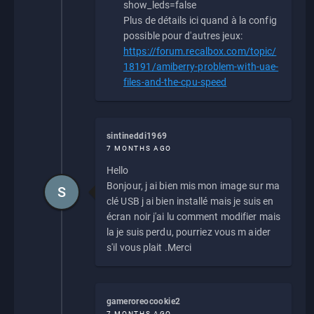
show_leds=false
Plus de détails ici quand à la config
possible pour d'autres jeux:
https://forum.recalbox.com/topic/
18191/amiberry-problem-with-uae-
files-and-the-cpu-speed
sintineddi1969
7 MONTHS AGO
Hello
Bonjour, j ai bien mis mon image sur ma
S
clé USB j ai bien installé mais je suis en
écran noir j'ai lu comment modifier mais
la je suis perdu, pourriez vous m aider
s'il vous plait .Merci
gameroreocookie2
7 MONTHS AGO