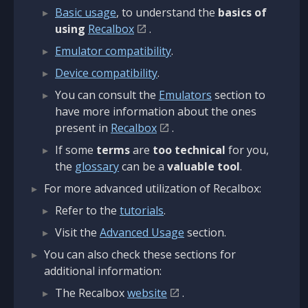
Basic usage
, to understand the
basics of
using
Recalbox
.
Emulator compatibility
.
Device compatibility
.
You can consult the
Emulators
section to
have more information about the ones
present in
Recalbox
.
If some
terms
are
too technical
for you,
the
glossary
can be a
valuable tool
.
For more advanced utilization of Recalbox:
Refer to the
tutorials
.
Visit the
Advanced Usage
section.
You can also check these sections for
additional information:
The Recalbox
website
.