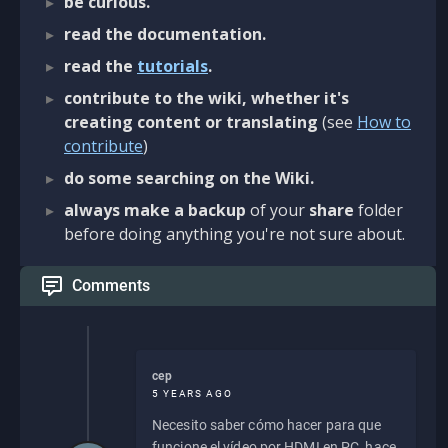
be curious.
read the documentation.
read the
tutorials
.
contribute to the wiki, whether it's
creating content or translating
(see
How to
contribute
)
do some searching on the Wiki.
always make a backup
of your
share
folder
before doing anything you're not sure about.
Comments
cep
5 YEARS AGO
Necesito saber cómo hacer para que
funcione el vídeo por HDMI en PC, hace