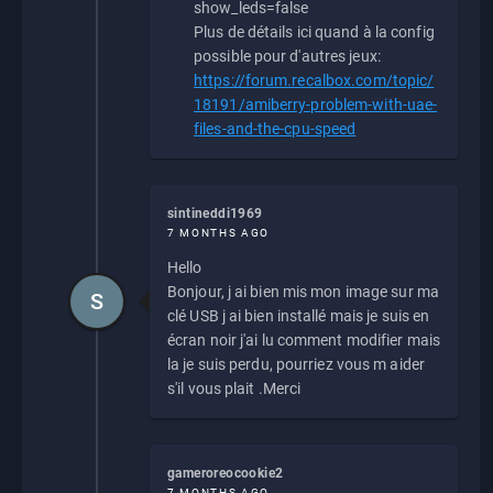
show_leds=false
Plus de détails ici quand à la config
possible pour d'autres jeux:
https://forum.recalbox.com/topic/
18191/amiberry-problem-with-uae-
files-and-the-cpu-speed
sintineddi1969
7 MONTHS AGO
Hello
Bonjour, j ai bien mis mon image sur ma
S
clé USB j ai bien installé mais je suis en
écran noir j'ai lu comment modifier mais
la je suis perdu, pourriez vous m aider
s'il vous plait .Merci
gameroreocookie2
7 MONTHS AGO