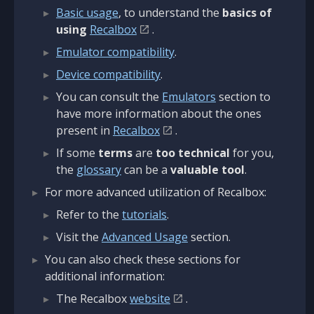
Basic usage
, to understand the
basics of
using
Recalbox
.
Emulator compatibility
.
Device compatibility
.
You can consult the
Emulators
section to
have more information about the ones
present in
Recalbox
.
If some
terms
are
too technical
for you,
the
glossary
can be a
valuable tool
.
For more advanced utilization of Recalbox:
Refer to the
tutorials
.
Visit the
Advanced Usage
section.
You can also check these sections for
additional information:
The Recalbox
website
.