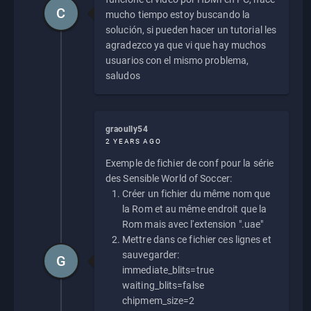
C
mucho tiempo estoy buscando la
solución, si pueden hacer un tutorial les
agradezco ya que vi que hay muchos
usuarios con el mismo problema,
saludos
graoully54
2 YEARS AGO
Exemple de fichier de conf pour la série
des Sensible World of Soccer:
Créer un fichier du même nom que
la Rom et au même endroit que la
Rom mais avec l'extension ".uae"
Mettre dans ce fichier ces lignes et
sauvegarder:
G
immediate_blits=true
waiting_blits=false
chipmem_size=2