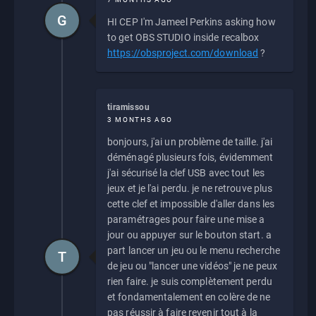
G
HI CEP I'm Jameel Perkins asking how
to get OBS STUDIO inside recalbox
https://obsproject.com/download
?
tiramissou
3 MONTHS AGO
bonjours, j'ai un problème de taille. j'ai
déménagé plusieurs fois, évidemment
j'ai sécurisé la clef USB avec tout les
jeux et je l'ai perdu. je ne retrouve plus
cette clef et impossible d'aller dans les
paramétrages pour faire une mise a
jour ou appuyer sur le bouton start. a
part lancer un jeu ou le menu recherche
T
de jeu ou "lancer une vidéos" je ne peux
rien faire. je suis complètement perdu
et fondamentalement en colère de ne
pas réussir à faire revenir tout à la