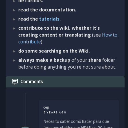
be curious.
read the documentation.
read the
tutorials
.
contribute to the wiki, whether it's
creating content or translating
(see
How to
contribute
)
do some searching on the Wiki.
always make a backup
of your
share
folder
before doing anything you're not sure about.
Comments
cep
5 YEARS AGO
Necesito saber cómo hacer para que
funcione el vídeo por HDMI en PC, hace