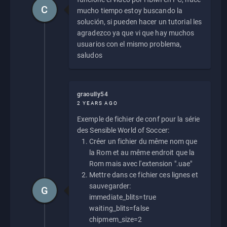
C
mucho tiempo estoy buscando la
solución, si pueden hacer un tutorial les
agradezco ya que vi que hay muchos
usuarios con el mismo problema,
saludos
graoully54
2 YEARS AGO
Exemple de fichier de conf pour la série
des Sensible World of Soccer:
Créer un fichier du même nom que
la Rom et au même endroit que la
Rom mais avec l'extension ".uae"
Mettre dans ce fichier ces lignes et
sauvegarder:
G
immediate_blits=true
waiting_blits=false
chipmem_size=2