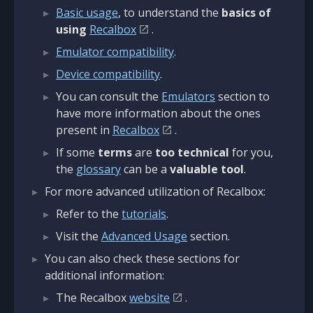
Basic usage
, to understand the
basics of
using
Recalbox
.
Emulator compatibility
.
Device compatibility
.
You can consult the
Emulators
section to
have more information about the ones
present in
Recalbox
.
If some
terms
are
too technical
for you,
the
glossary
can be a
valuable tool
.
For more advanced utilization of Recalbox:
Refer to the
tutorials
.
Visit the
Advanced Usage
section.
You can also check these sections for
additional information:
The Recalbox
website
.