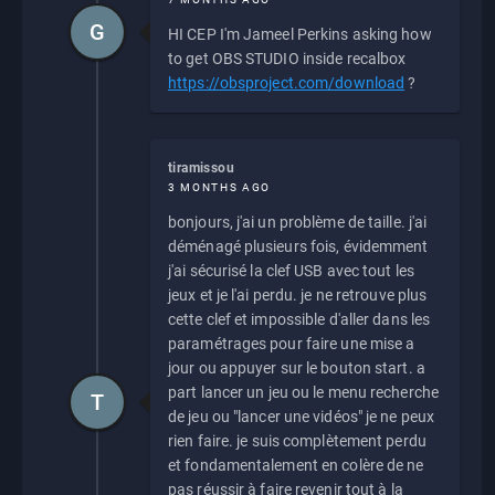
G
HI CEP I'm Jameel Perkins asking how
to get OBS STUDIO inside recalbox
https://obsproject.com/download
?
tiramissou
3 MONTHS AGO
bonjours, j'ai un problème de taille. j'ai
déménagé plusieurs fois, évidemment
j'ai sécurisé la clef USB avec tout les
jeux et je l'ai perdu. je ne retrouve plus
cette clef et impossible d'aller dans les
paramétrages pour faire une mise a
jour ou appuyer sur le bouton start. a
part lancer un jeu ou le menu recherche
T
de jeu ou "lancer une vidéos" je ne peux
rien faire. je suis complètement perdu
et fondamentalement en colère de ne
pas réussir à faire revenir tout à la