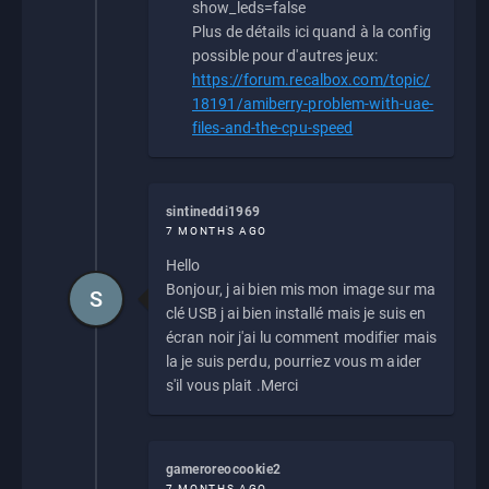
show_leds=false
Plus de détails ici quand à la config
possible pour d'autres jeux:
https://forum.recalbox.com/topic/
18191/amiberry-problem-with-uae-
files-and-the-cpu-speed
sintineddi1969
7 MONTHS AGO
Hello
Bonjour, j ai bien mis mon image sur ma
S
clé USB j ai bien installé mais je suis en
écran noir j'ai lu comment modifier mais
la je suis perdu, pourriez vous m aider
s'il vous plait .Merci
gameroreocookie2
7 MONTHS AGO