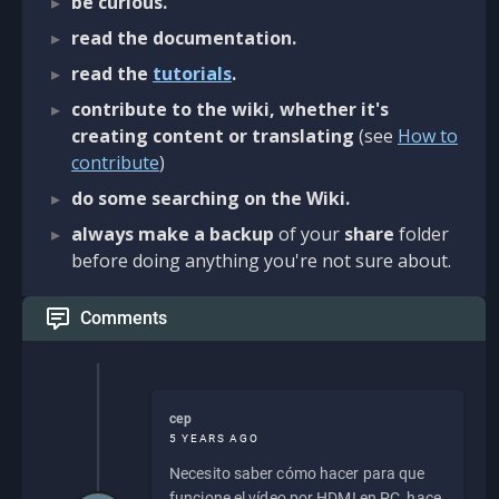
be curious.
read the documentation.
read the
tutorials
.
contribute to the wiki, whether it's
creating content or translating
(see
How to
contribute
)
do some searching on the Wiki.
always make a backup
of your
share
folder
before doing anything you're not sure about.
Comments
cep
5 YEARS AGO
Necesito saber cómo hacer para que
funcione el vídeo por HDMI en PC, hace