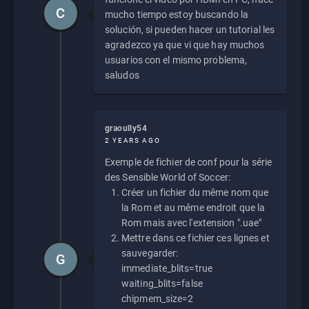
C
mucho tiempo estoy buscando la
solución, si pueden hacer un tutorial les
agradezco ya que vi que hay muchos
usuarios con el mismo problema,
saludos
graoully54
2 YEARS AGO
Exemple de fichier de conf pour la série
des Sensible World of Soccer:
Créer un fichier du même nom que
la Rom et au même endroit que la
Rom mais avec l'extension ".uae"
Mettre dans ce fichier ces lignes et
sauvegarder:
G
immediate_blits=true
waiting_blits=false
chipmem_size=2