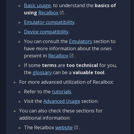
Basic usage
, to understand the
basics of
using
Recalbox
.
Emulator compatibility
.
Device compatibility
.
You can consult the
Emulators
section to
have more information about the ones
present in
Recalbox
.
If some
terms
are
too technical
for you,
the
glossary
can be a
valuable tool
.
For more advanced utilization of Recalbox:
Refer to the
tutorials
.
Visit the
Advanced Usage
section.
You can also check these sections for
additional information:
The Recalbox
website
.