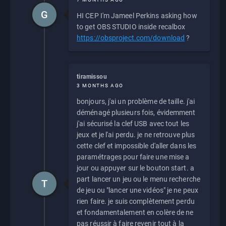
G
HI CEP I'm Jameel Perkins asking how
to get OBS STUDIO inside recalbox
https://obsproject.com/download
?
tiramissou
3 MONTHS AGO
bonjours, j'ai un problème de taille. j'ai
déménagé plusieurs fois, évidemment
j'ai sécurisé la clef USB avec tout les
jeux et je l'ai perdu. je ne retrouve plus
cette clef et impossible d'aller dans les
paramétrages pour faire une mise a
jour ou appuyer sur le bouton start. a
part lancer un jeu ou le menu recherche
T
de jeu ou "lancer une vidéos" je ne peux
rien faire. je suis complètement perdu
et fondamentalement en colère de ne
pas réussir à faire revenir tout à la