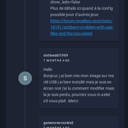
show_leds=false
Plus de détails ici quand à la config
possible pour d'autres jeux:
https://forum.recalbox.com/topic/
18191/amiberry-problem-with-uae-
files-and-the-cpu-speed
sintineddi1969
7 MONTHS AGO
Hello
Bonjour, j ai bien mis mon image sur ma
S
clé USB j ai bien installé mais je suis en
écran noir j'ai lu comment modifier mais
la je suis perdu, pourriez vous m aider
s'il vous plait .Merci
gameroreocookie2
7 MONTHS AGO