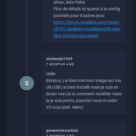
show_leds=false
Plus de détails ici quand à la config
possible pour d'autres jeux:
https://forum.recalbox.com/topic/
18191/amiberry-problem-with-uae-
files-and-the-cpu-speed
sintineddi1969
7 MONTHS AGO
Hello
Bonjour, j ai bien mis mon image sur ma
S
clé USB j ai bien installé mais je suis en
écran noir j'ai lu comment modifier mais
la je suis perdu, pourriez vous m aider
s'il vous plait .Merci
gameroreocookie2
7 MONTHS AGO