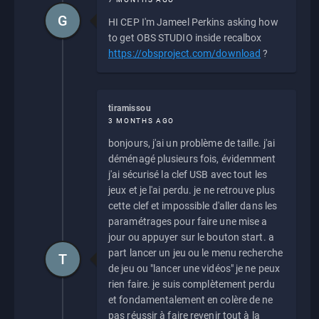
G
HI CEP I'm Jameel Perkins asking how
to get OBS STUDIO inside recalbox
https://obsproject.com/download
?
tiramissou
3 MONTHS AGO
bonjours, j'ai un problème de taille. j'ai
déménagé plusieurs fois, évidemment
j'ai sécurisé la clef USB avec tout les
jeux et je l'ai perdu. je ne retrouve plus
cette clef et impossible d'aller dans les
paramétrages pour faire une mise a
jour ou appuyer sur le bouton start. a
part lancer un jeu ou le menu recherche
T
de jeu ou "lancer une vidéos" je ne peux
rien faire. je suis complètement perdu
et fondamentalement en colère de ne
pas réussir à faire revenir tout à la