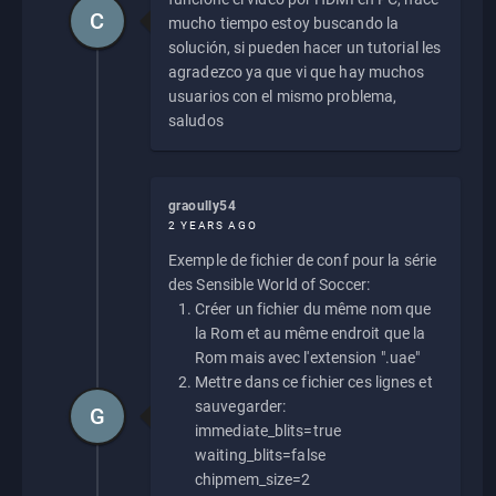
C
mucho tiempo estoy buscando la
solución, si pueden hacer un tutorial les
agradezco ya que vi que hay muchos
usuarios con el mismo problema,
saludos
graoully54
2 YEARS AGO
Exemple de fichier de conf pour la série
des Sensible World of Soccer:
Créer un fichier du même nom que
la Rom et au même endroit que la
Rom mais avec l'extension ".uae"
Mettre dans ce fichier ces lignes et
sauvegarder:
G
immediate_blits=true
waiting_blits=false
chipmem_size=2