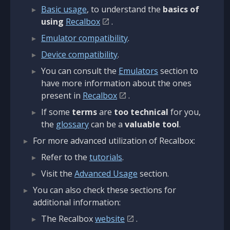
Basic usage
, to understand the
basics of
using
Recalbox
.
Emulator compatibility
.
Device compatibility
.
You can consult the
Emulators
section to
have more information about the ones
present in
Recalbox
.
If some
terms
are
too technical
for you,
the
glossary
can be a
valuable tool
.
For more advanced utilization of Recalbox:
Refer to the
tutorials
.
Visit the
Advanced Usage
section.
You can also check these sections for
additional information:
The Recalbox
website
.