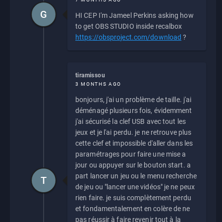
G
HI CEP I'm Jameel Perkins asking how
to get OBS STUDIO inside recalbox
https://obsproject.com/download
?
tiramissou
3 MONTHS AGO
bonjours, j'ai un problème de taille. j'ai
déménagé plusieurs fois, évidemment
j'ai sécurisé la clef USB avec tout les
jeux et je l'ai perdu. je ne retrouve plus
cette clef et impossible d'aller dans les
paramétrages pour faire une mise a
jour ou appuyer sur le bouton start. a
part lancer un jeu ou le menu recherche
T
de jeu ou "lancer une vidéos" je ne peux
rien faire. je suis complètement perdu
et fondamentalement en colère de ne
pas réussir à faire revenir tout à la