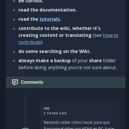
be curious.
read the documentation.
read the
tutorials
.
contribute to the wiki, whether it's
creating content or translating
(see
How to
contribute
)
do some searching on the Wiki.
always make a backup
of your
share
folder
before doing anything you're not sure about.
Comments
cep
5 YEARS AGO
Necesito saber cómo hacer para que
funcione el vídeo por HDMI en PC, hace