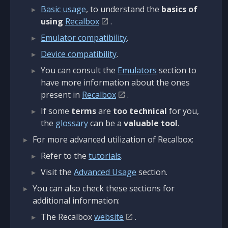
Basic usage
, to understand the
basics of
using
Recalbox
.
Emulator compatibility
.
Device compatibility
.
You can consult the
Emulators
section to
have more information about the ones
present in
Recalbox
.
If some
terms
are
too technical
for you,
the
glossary
can be a
valuable tool
.
For more advanced utilization of Recalbox:
Refer to the
tutorials
.
Visit the
Advanced Usage
section.
You can also check these sections for
additional information:
The Recalbox
website
.