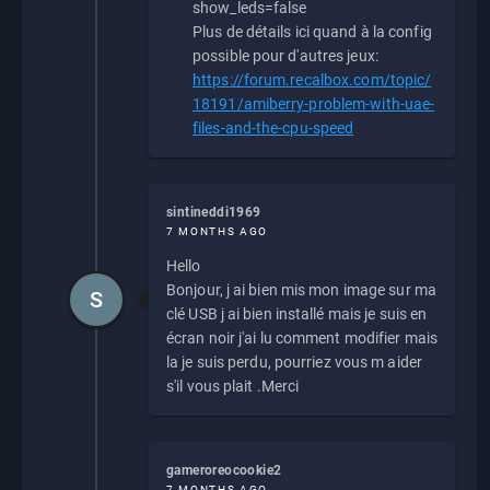
show_leds=false
Plus de détails ici quand à la config
possible pour d'autres jeux:
https://forum.recalbox.com/topic/
18191/amiberry-problem-with-uae-
files-and-the-cpu-speed
sintineddi1969
7 MONTHS AGO
Hello
Bonjour, j ai bien mis mon image sur ma
S
clé USB j ai bien installé mais je suis en
écran noir j'ai lu comment modifier mais
la je suis perdu, pourriez vous m aider
s'il vous plait .Merci
gameroreocookie2
7 MONTHS AGO