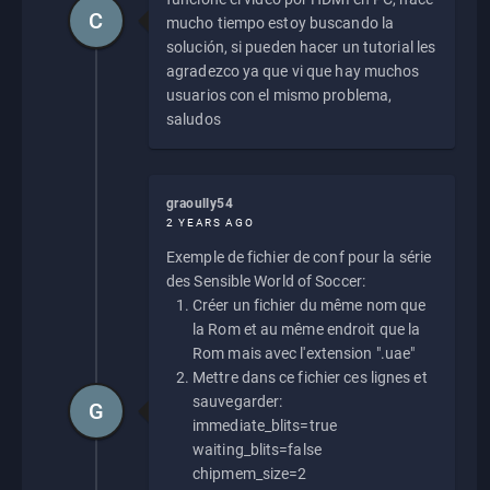
C
mucho tiempo estoy buscando la
solución, si pueden hacer un tutorial les
agradezco ya que vi que hay muchos
usuarios con el mismo problema,
saludos
graoully54
2 YEARS AGO
Exemple de fichier de conf pour la série
des Sensible World of Soccer:
Créer un fichier du même nom que
la Rom et au même endroit que la
Rom mais avec l'extension ".uae"
Mettre dans ce fichier ces lignes et
sauvegarder:
G
immediate_blits=true
waiting_blits=false
chipmem_size=2