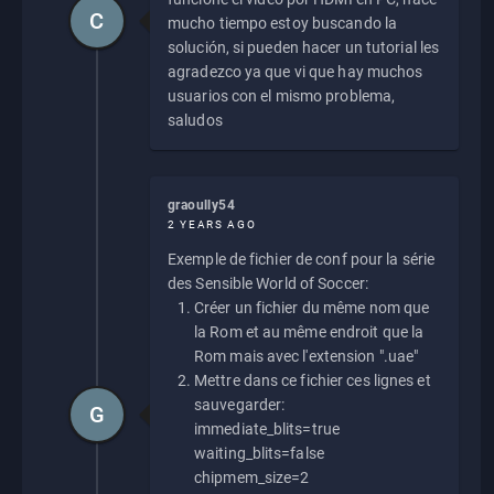
C
mucho tiempo estoy buscando la
solución, si pueden hacer un tutorial les
agradezco ya que vi que hay muchos
usuarios con el mismo problema,
saludos
graoully54
2 YEARS AGO
Exemple de fichier de conf pour la série
des Sensible World of Soccer:
Créer un fichier du même nom que
la Rom et au même endroit que la
Rom mais avec l'extension ".uae"
Mettre dans ce fichier ces lignes et
sauvegarder:
G
immediate_blits=true
waiting_blits=false
chipmem_size=2