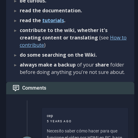
be curious.
read the documentation.
read the
tutorials
.
contribute to the wiki, whether it's
creating content or translating
(see
How to
contribute
)
do some searching on the Wiki.
always make a backup
of your
share
folder
before doing anything you're not sure about.
Comments
cep
5 YEARS AGO
Necesito saber cómo hacer para que
funcione el vídeo por HDMI en PC, hace