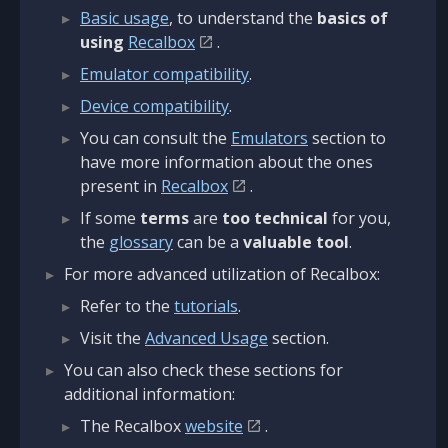
Basic usage
, to understand the
basics of
using
Recalbox
.
Emulator compatibility
.
Device compatibility
.
You can consult the
Emulators
section to
have more information about the ones
present in
Recalbox
.
If some
terms
are
too technical
for you,
the
glossary
can be a
valuable tool
.
For more advanced utilization of Recalbox:
Refer to the
tutorials
.
Visit the
Advanced Usage
section.
You can also check these sections for
additional information:
The Recalbox
website
.