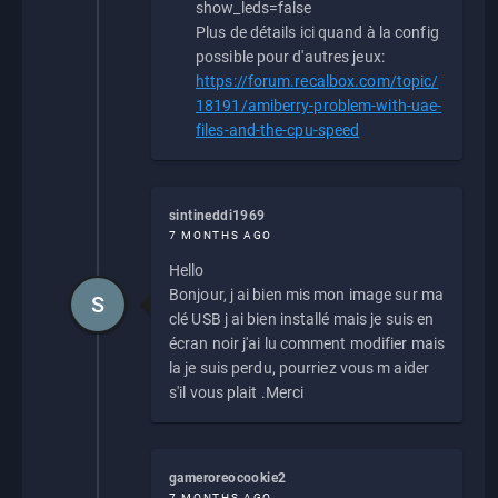
show_leds=false
Plus de détails ici quand à la config
possible pour d'autres jeux:
https://forum.recalbox.com/topic/
18191/amiberry-problem-with-uae-
files-and-the-cpu-speed
sintineddi1969
7 MONTHS AGO
Hello
Bonjour, j ai bien mis mon image sur ma
S
clé USB j ai bien installé mais je suis en
écran noir j'ai lu comment modifier mais
la je suis perdu, pourriez vous m aider
s'il vous plait .Merci
gameroreocookie2
7 MONTHS AGO