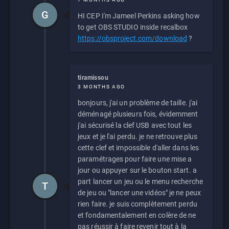
G
HI CEP I'm Jameel Perkins asking how
to get OBS STUDIO inside recalbox
https://obsproject.com/download
?
tiramissou
3 MONTHS AGO
bonjours, j'ai un problème de taille. j'ai
déménagé plusieurs fois, évidemment
j'ai sécurisé la clef USB avec tout les
jeux et je l'ai perdu. je ne retrouve plus
cette clef et impossible d'aller dans les
paramétrages pour faire une mise a
jour ou appuyer sur le bouton start. a
part lancer un jeu ou le menu recherche
T
de jeu ou "lancer une vidéos" je ne peux
rien faire. je suis complètement perdu
et fondamentalement en colère de ne
pas réussir à faire revenir tout à la