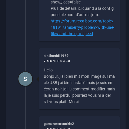
show_leds=false
Plus de détails ici quand à la config
possible pour d'autres jeux:
https://forum.recalbox.com/topic/
18191/amiberry-problem-with-uae-
files-and-the-cpu-speed
sintineddi1969
7 MONTHS AGO
Hello
Bonjour, j ai bien mis mon image sur ma
S
clé USB j ai bien installé mais je suis en
écran noir j'ai lu comment modifier mais
la je suis perdu, pourriez vous m aider
s'il vous plait .Merci
gameroreocookie2
7 MONTHS AGO