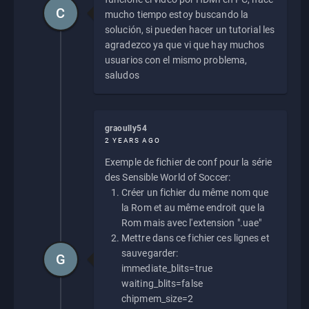
C
mucho tiempo estoy buscando la
solución, si pueden hacer un tutorial les
agradezco ya que vi que hay muchos
usuarios con el mismo problema,
saludos
graoully54
2 YEARS AGO
Exemple de fichier de conf pour la série
des Sensible World of Soccer:
Créer un fichier du même nom que
la Rom et au même endroit que la
Rom mais avec l'extension ".uae"
Mettre dans ce fichier ces lignes et
sauvegarder:
G
immediate_blits=true
waiting_blits=false
chipmem_size=2