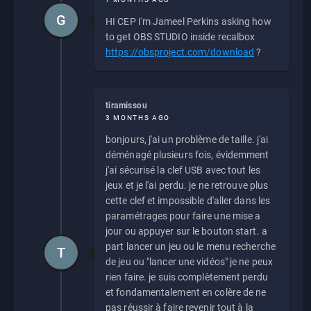
G
HI CEP I'm Jameel Perkins asking how
to get OBS STUDIO inside recalbox
https://obsproject.com/download
?
tiramissou
3 MONTHS AGO
bonjours, j'ai un problème de taille. j'ai
déménagé plusieurs fois, évidemment
j'ai sécurisé la clef USB avec tout les
jeux et je l'ai perdu. je ne retrouve plus
cette clef et impossible d'aller dans les
paramétrages pour faire une mise a
jour ou appuyer sur le bouton start. a
part lancer un jeu ou le menu recherche
T
de jeu ou "lancer une vidéos" je ne peux
rien faire. je suis complètement perdu
et fondamentalement en colère de ne
pas réussir à faire revenir tout à la