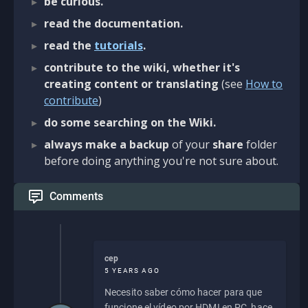
be curious.
read the documentation.
read the
tutorials
.
contribute to the wiki, whether it's
creating content or translating
(see
How to
contribute
)
do some searching on the Wiki.
always make a backup
of your
share
folder
before doing anything you're not sure about.
Comments
cep
5 YEARS AGO
Necesito saber cómo hacer para que
funcione el vídeo por HDMI en PC, hace