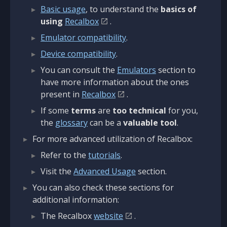
Basic usage
, to understand the
basics of
using
Recalbox
.
Emulator compatibility
.
Device compatibility
.
You can consult the
Emulators
section to
have more information about the ones
present in
Recalbox
.
If some
terms
are
too technical
for you,
the
glossary
can be a
valuable tool
.
For more advanced utilization of Recalbox:
Refer to the
tutorials
.
Visit the
Advanced Usage
section.
You can also check these sections for
additional information:
The Recalbox
website
.