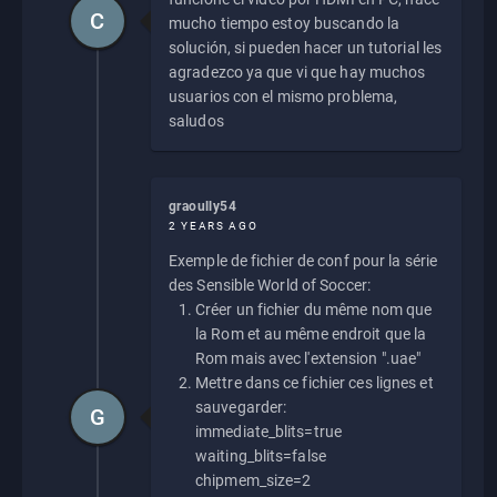
C
mucho tiempo estoy buscando la
solución, si pueden hacer un tutorial les
agradezco ya que vi que hay muchos
usuarios con el mismo problema,
saludos
graoully54
2 YEARS AGO
Exemple de fichier de conf pour la série
des Sensible World of Soccer:
Créer un fichier du même nom que
la Rom et au même endroit que la
Rom mais avec l'extension ".uae"
Mettre dans ce fichier ces lignes et
sauvegarder:
G
immediate_blits=true
waiting_blits=false
chipmem_size=2