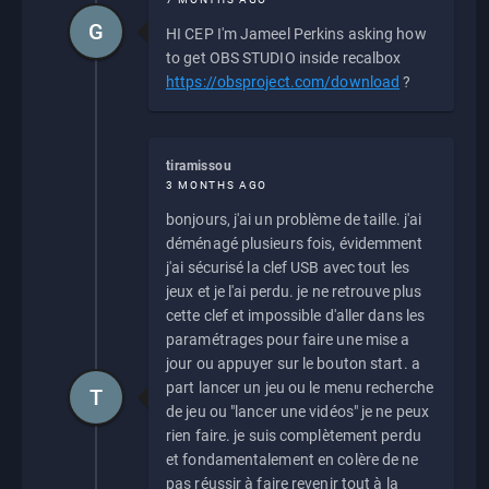
G
HI CEP I'm Jameel Perkins asking how
to get OBS STUDIO inside recalbox
https://obsproject.com/download
?
tiramissou
3 MONTHS AGO
bonjours, j'ai un problème de taille. j'ai
déménagé plusieurs fois, évidemment
j'ai sécurisé la clef USB avec tout les
jeux et je l'ai perdu. je ne retrouve plus
cette clef et impossible d'aller dans les
paramétrages pour faire une mise a
jour ou appuyer sur le bouton start. a
part lancer un jeu ou le menu recherche
T
de jeu ou "lancer une vidéos" je ne peux
rien faire. je suis complètement perdu
et fondamentalement en colère de ne
pas réussir à faire revenir tout à la