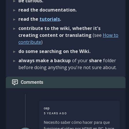
be curious.
read the documentation.
read the
tutorials
.
contribute to the wiki, whether it's
creating content or translating
(see
How to
contribute
)
do some searching on the Wiki.
always make a backup
of your
share
folder
before doing anything you're not sure about.
Comments
cep
5 YEARS AGO
Necesito saber cómo hacer para que
funcione el vídeo por HDMI en PC, hace