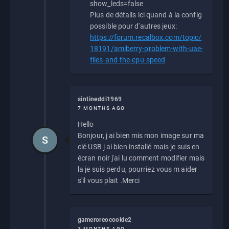
show_leds=false
Plus de détails ici quand à la config
possible pour d'autres jeux:
https://forum.recalbox.com/topic/
18191/amiberry-problem-with-uae-
files-and-the-cpu-speed
sintineddi1969
7 MONTHS AGO
Hello
Bonjour, j ai bien mis mon image sur ma
S
clé USB j ai bien installé mais je suis en
écran noir j'ai lu comment modifier mais
la je suis perdu, pourriez vous m aider
s'il vous plait .Merci
gameroreocookie2
7 MONTHS AGO