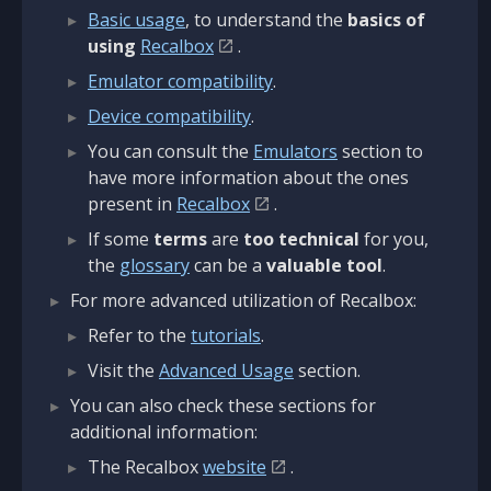
Basic usage
, to understand the
basics of
using
Recalbox
.
Emulator compatibility
.
Device compatibility
.
You can consult the
Emulators
section to
have more information about the ones
present in
Recalbox
.
If some
terms
are
too technical
for you,
the
glossary
can be a
valuable tool
.
For more advanced utilization of Recalbox:
Refer to the
tutorials
.
Visit the
Advanced Usage
section.
You can also check these sections for
additional information:
The Recalbox
website
.