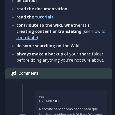
be curious.
read the documentation.
read the
tutorials
.
contribute to the wiki, whether it's
creating content or translating
(see
How to
contribute
)
do some searching on the Wiki.
always make a backup
of your
share
folder
before doing anything you're not sure about.
Comments
cep
5 YEARS AGO
Necesito saber cómo hacer para que
funcione el vídeo por HDMI en PC, hace