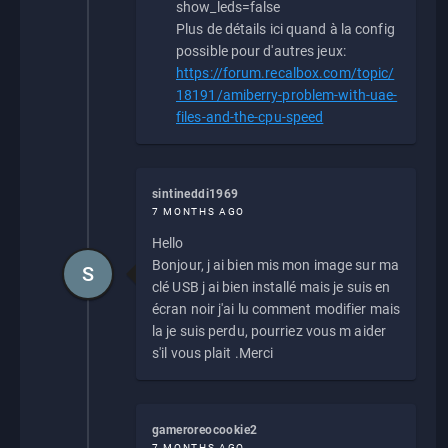
show_leds=false
Plus de détails ici quand à la config
possible pour d'autres jeux:
https://forum.recalbox.com/topic/
18191/amiberry-problem-with-uae-
files-and-the-cpu-speed
sintineddi1969
7 MONTHS AGO
Hello
Bonjour, j ai bien mis mon image sur ma
S
clé USB j ai bien installé mais je suis en
écran noir j'ai lu comment modifier mais
la je suis perdu, pourriez vous m aider
s'il vous plait .Merci
gameroreocookie2
7 MONTHS AGO