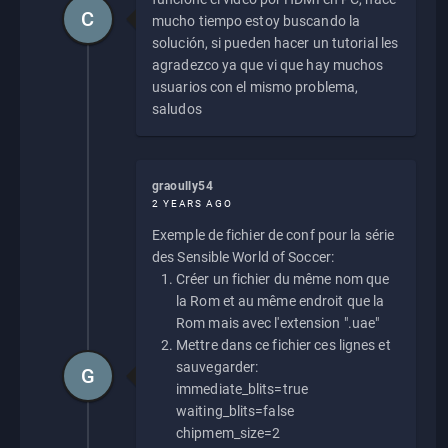
C
mucho tiempo estoy buscando la
solución, si pueden hacer un tutorial les
agradezco ya que vi que hay muchos
usuarios con el mismo problema,
saludos
graoully54
2 YEARS AGO
Exemple de fichier de conf pour la série
des Sensible World of Soccer:
Créer un fichier du même nom que
la Rom et au même endroit que la
Rom mais avec l'extension ".uae"
Mettre dans ce fichier ces lignes et
sauvegarder:
G
immediate_blits=true
waiting_blits=false
chipmem_size=2