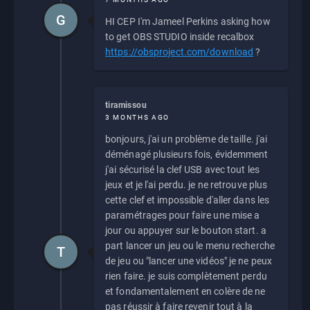
G
HI CEP I'm Jameel Perkins asking how
to get OBS STUDIO inside recalbox
https://obsproject.com/download
?
tiramissou
3 MONTHS AGO
bonjours, j'ai un problème de taille. j'ai
déménagé plusieurs fois, évidemment
j'ai sécurisé la clef USB avec tout les
jeux et je l'ai perdu. je ne retrouve plus
cette clef et impossible d'aller dans les
paramétrages pour faire une mise a
jour ou appuyer sur le bouton start. a
part lancer un jeu ou le menu recherche
T
de jeu ou "lancer une vidéos" je ne peux
rien faire. je suis complètement perdu
et fondamentalement en colère de ne
pas réussir à faire revenir tout à la