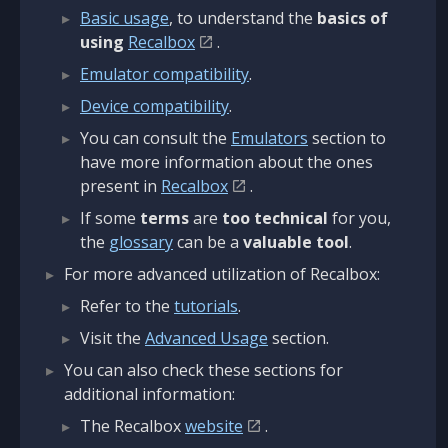
Basic usage
, to understand the
basics of
using
Recalbox
.
Emulator compatibility
.
Device compatibility
.
You can consult the
Emulators
section to
have more information about the ones
present in
Recalbox
.
If some
terms
are
too technical
for you,
the
glossary
can be a
valuable tool
.
For more advanced utilization of Recalbox:
Refer to the
tutorials
.
Visit the
Advanced Usage
section.
You can also check these sections for
additional information:
The Recalbox
website
.