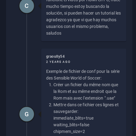
C
mucho tiempo estoy buscando la
solución, si pueden hacer un tutorial les
agradezco ya que vi que hay muchos
usuarios con el mismo problema,
saludos
graoully54
2 YEARS AGO
Exemple de fichier de conf pour la série
des Sensible World of Soccer:
Créer un fichier du même nom que
la Rom et au même endroit que la
Rom mais avec l'extension ".uae"
Mettre dans ce fichier ces lignes et
sauvegarder:
G
immediate_blits=true
waiting_blits=false
chipmem_size=2