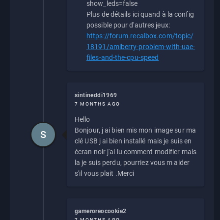
show_leds=false
Plus de détails ici quand à la config
possible pour d'autres jeux:
https://forum.recalbox.com/topic/
18191/amiberry-problem-with-uae-
files-and-the-cpu-speed
sintineddi1969
7 MONTHS AGO
Hello
Bonjour, j ai bien mis mon image sur ma
S
clé USB j ai bien installé mais je suis en
écran noir j'ai lu comment modifier mais
la je suis perdu, pourriez vous m aider
s'il vous plait .Merci
gameroreocookie2
7 MONTHS AGO