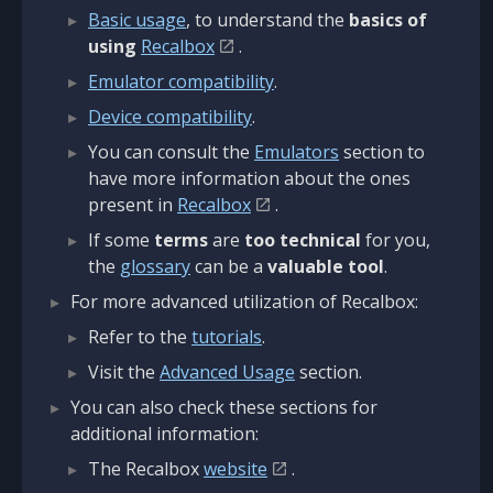
Basic usage
, to understand the
basics of
using
Recalbox
.
Emulator compatibility
.
Device compatibility
.
You can consult the
Emulators
section to
have more information about the ones
present in
Recalbox
.
If some
terms
are
too technical
for you,
the
glossary
can be a
valuable tool
.
For more advanced utilization of Recalbox:
Refer to the
tutorials
.
Visit the
Advanced Usage
section.
You can also check these sections for
additional information:
The Recalbox
website
.