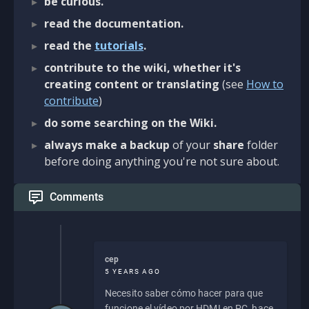
be curious.
read the documentation.
read the
tutorials
.
contribute to the wiki, whether it's
creating content or translating
(see
How to
contribute
)
do some searching on the Wiki.
always make a backup
of your
share
folder
before doing anything you're not sure about.
Comments
cep
5 YEARS AGO
Necesito saber cómo hacer para que
funcione el vídeo por HDMI en PC, hace