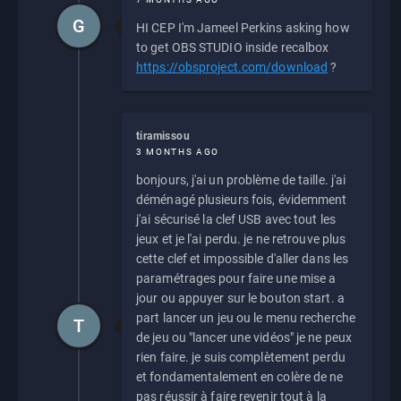
G
HI CEP I'm Jameel Perkins asking how
to get OBS STUDIO inside recalbox
https://obsproject.com/download
?
tiramissou
3 MONTHS AGO
bonjours, j'ai un problème de taille. j'ai
déménagé plusieurs fois, évidemment
j'ai sécurisé la clef USB avec tout les
jeux et je l'ai perdu. je ne retrouve plus
cette clef et impossible d'aller dans les
paramétrages pour faire une mise a
jour ou appuyer sur le bouton start. a
part lancer un jeu ou le menu recherche
T
de jeu ou "lancer une vidéos" je ne peux
rien faire. je suis complètement perdu
et fondamentalement en colère de ne
pas réussir à faire revenir tout à la