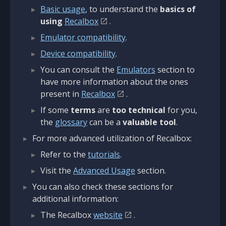
Basic usage
, to understand the
basics of
using
Recalbox
.
Emulator compatibility
.
Device compatibility
.
You can consult the
Emulators
section to
have more information about the ones
present in
Recalbox
.
If some
terms
are
too technical
for you,
the
glossary
can be a
valuable tool
.
For more advanced utilization of Recalbox:
Refer to the
tutorials
.
Visit the
Advanced Usage
section.
You can also check these sections for
additional information:
The Recalbox
website
.