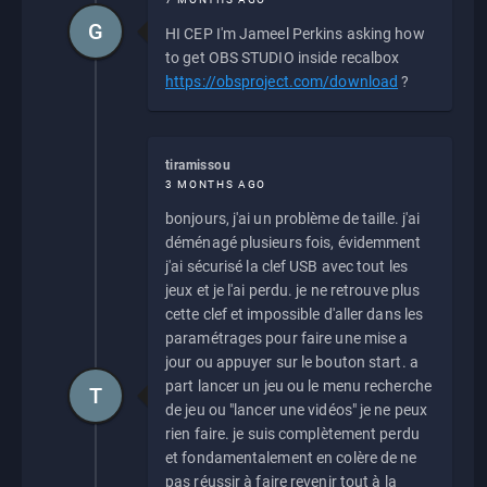
G
HI CEP I'm Jameel Perkins asking how
to get OBS STUDIO inside recalbox
https://obsproject.com/download
?
tiramissou
3 MONTHS AGO
bonjours, j'ai un problème de taille. j'ai
déménagé plusieurs fois, évidemment
j'ai sécurisé la clef USB avec tout les
jeux et je l'ai perdu. je ne retrouve plus
cette clef et impossible d'aller dans les
paramétrages pour faire une mise a
jour ou appuyer sur le bouton start. a
part lancer un jeu ou le menu recherche
T
de jeu ou "lancer une vidéos" je ne peux
rien faire. je suis complètement perdu
et fondamentalement en colère de ne
pas réussir à faire revenir tout à la