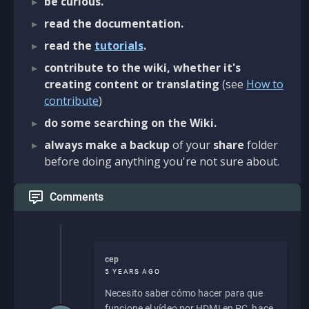
be curious.
read the documentation.
read the
tutorials
.
contribute to the wiki, whether it's
creating content or translating
(see
How to
contribute
)
do some searching on the Wiki.
always make a backup
of your
share
folder
before doing anything you're not sure about.
Comments
cep
5 YEARS AGO
Necesito saber cómo hacer para que
funcione el vídeo por HDMI en PC, hace