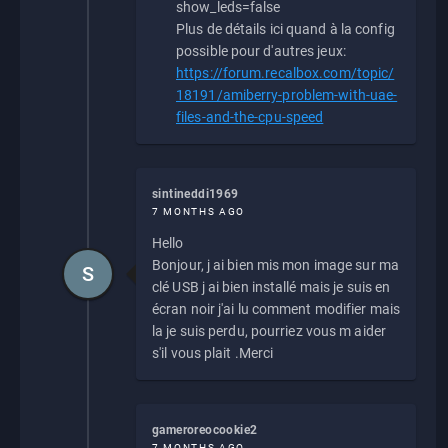
show_leds=false
Plus de détails ici quand à la config
possible pour d'autres jeux:
https://forum.recalbox.com/topic/
18191/amiberry-problem-with-uae-
files-and-the-cpu-speed
sintineddi1969
7 MONTHS AGO
Hello
Bonjour, j ai bien mis mon image sur ma
S
clé USB j ai bien installé mais je suis en
écran noir j'ai lu comment modifier mais
la je suis perdu, pourriez vous m aider
s'il vous plait .Merci
gameroreocookie2
7 MONTHS AGO