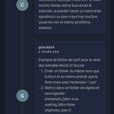
C
mucho tiempo estoy buscando la
solución, si pueden hacer un tutorial les
agradezco ya que vi que hay muchos
usuarios con el mismo problema,
saludos
graoully54
2 YEARS AGO
Exemple de fichier de conf pour la série
des Sensible World of Soccer:
Créer un fichier du même nom que
la Rom et au même endroit que la
Rom mais avec l'extension ".uae"
Mettre dans ce fichier ces lignes et
sauvegarder:
G
immediate_blits=true
waiting_blits=false
chipmem_size=2